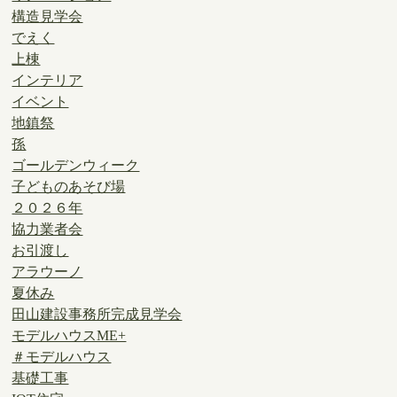
構造見学会
でえく
上棟
インテリア
イベント
地鎮祭
孫
ゴールデンウィーク
子どものあそび場
２０２６年
協力業者会
お引渡し
アラウーノ
夏休み
田山建設事務所完成見学会
モデルハウスME+
＃モデルハウス
基礎工事