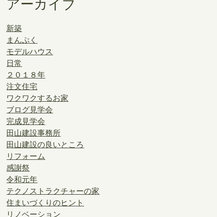
アーカイブ
新築
まんぷく
モデルハウス
日常
２０１８年
注文住宅
ワクワクするお家
ブログ見学会
完成見学会
田山建設事務所
田山建設の良いところ
リフォーム
感謝祭
令和元年
テクノストラクチャーの家
住まいづくりのヒント
リノベーション