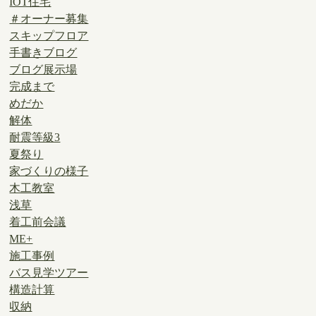
IOT住宅
＃オーナー募集
スキップフロア
手書きブログ
ブログ展示場
完成まで
めだか
解体
耐震等級3
夏祭り
家づくりの様子
木工教室
浅草
着工前会議
ME+
施工事例
バス見学ツアー
構造計算
収納