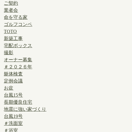
ご契約
業者会
命を守る家
ゴルフコンペ
TOTO
新築工事
宅配ボックス
撮影
オーナー募集
＃２０２６年
躯体検査
定例会議
お盆
台風15号
長期優良住宅
地震に強い家づくり
台風19号
＃洗面室
＃浴室