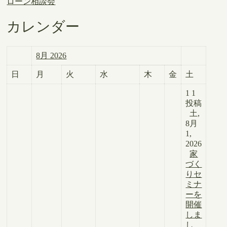
ローン相談会
カレンダー
8月 2026
日
月
火
水
木
金
土
1
1
投稿
土,
8月
1,
2026
家
づく
りセ
ミナ
ーを
開催
しま
し