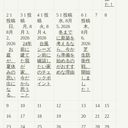
た！
2
1
3
1 投
4
1 投
5
1 投稿
6
1
7
8
投稿
稿
稿
水, 8月
投稿
日,
月, 8
火, 8
5, 2026
木,
8月
月 3,
月 4,
冬まで
8月
2,
2026
2026
に新築を
6,
2026
24年
台風
考えるな
2026
お
前に
シーズ
ら、今か
芝
庭
建て
ン前に
ら準備を
生防
が、
た我
確認し
始めるの
衛作
夏休
が
たい家
がおすす
戦、
みの
家。
のチェ
めな理由
開始
思い
今だ
ックポ
しま
出に
から
イント
し
な
思う
た！
る。
こと
9
10
11
12
13
14
15
16
17
18
19
20
21
22
23
24
25
26
27
28
29