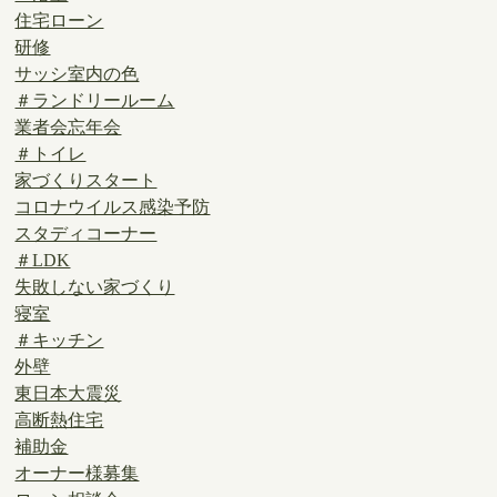
住宅ローン
研修
サッシ室内の色
＃ランドリールーム
業者会忘年会
＃トイレ
家づくりスタート
コロナウイルス感染予防
スタディコーナー
＃LDK
失敗しない家づくり
寝室
＃キッチン
外壁
東日本大震災
高断熱住宅
補助金
オーナー様募集