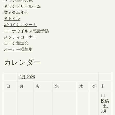
サッシ室内の色
＃ランドリールーム
業者会忘年会
＃トイレ
家づくりスタート
コロナウイルス感染予防
スタディコーナー
ローン相談会
オーナー様募集
カレンダー
8月 2026
日
月
火
水
木
金
土
1
1
投稿
土,
8月