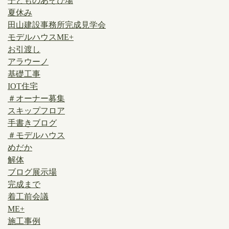
子どものあそび場
夏休み
田山建設事務所完成見学会
モデルハウスME+
お引渡し
アラウーノ
基礎工事
IOT住宅
＃オーナー募集
スキップフロア
手書きブログ
＃モデルハウス
めだか
解体
ブログ展示場
完成まで
着工前会議
ME+
施工事例