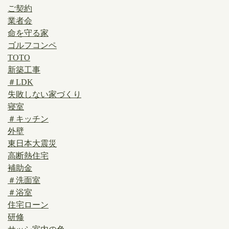
ご契約
業者会
命を守る家
ゴルフコンペ
TOTO
新築工事
＃LDK
失敗しない家づくり
寝室
＃キッチン
外壁
東日本大震災
高断熱住宅
補助金
＃洗面室
＃浴室
住宅ローン
研修