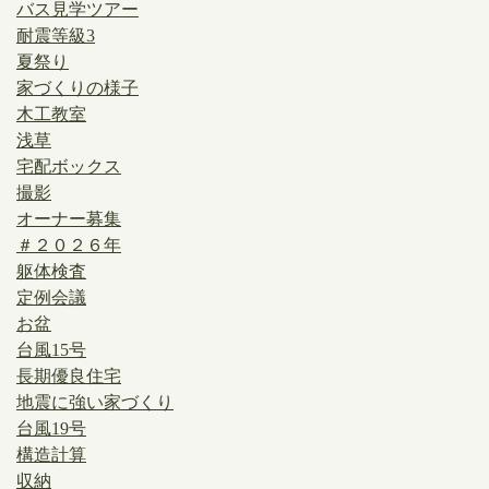
バス見学ツアー
耐震等級3
夏祭り
家づくりの様子
木工教室
浅草
宅配ボックス
撮影
オーナー募集
＃２０２６年
躯体検査
定例会議
お盆
台風15号
長期優良住宅
地震に強い家づくり
台風19号
構造計算
収納