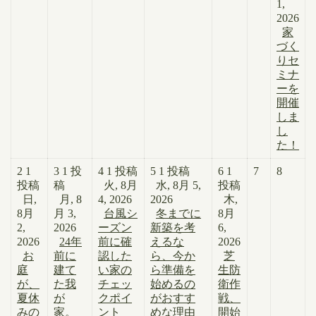
1,
2026
家
づく
りセ
ミナ
ーを
開催
しま
し
た！
2
1
3
1 投
4
1 投稿
5
1 投稿
6
1
7
8
投稿
稿
火, 8月
水, 8月 5,
投稿
日,
月, 8
4, 2026
2026
木,
8月
月 3,
台風シ
冬までに
8月
2,
2026
ーズン
新築を考
6,
2026
24年
前に確
えるな
2026
お
前に
認した
ら、今か
芝
庭
建て
い家の
ら準備を
生防
が、
た我
チェッ
始めるの
衛作
夏休
が
クポイ
がおすす
戦、
みの
家。
ント
めな理由
開始