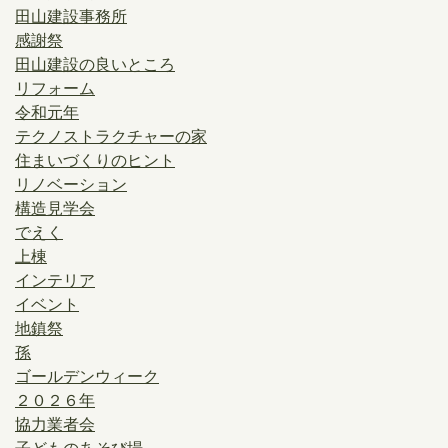
田山建設事務所
感謝祭
田山建設の良いところ
リフォーム
令和元年
テクノストラクチャーの家
住まいづくりのヒント
リノベーション
構造見学会
でえく
上棟
インテリア
イベント
地鎮祭
孫
ゴールデンウィーク
２０２６年
協力業者会