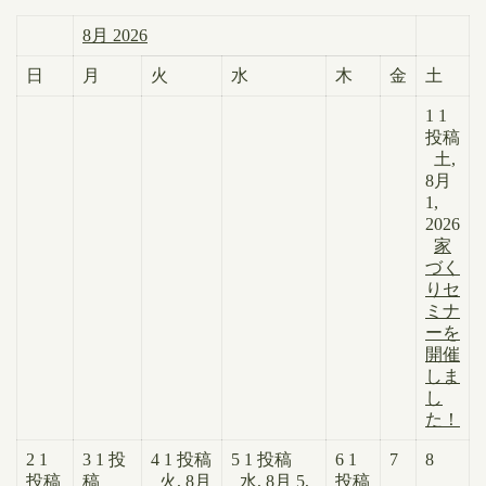
8月 2026
日
月
火
水
木
金
土
1
1
投稿
土,
8月
1,
2026
家
づく
りセ
ミナ
ーを
開催
しま
し
た！
2
1
3
1 投
4
1 投稿
5
1 投稿
6
1
7
8
投稿
稿
火, 8月
水, 8月 5,
投稿