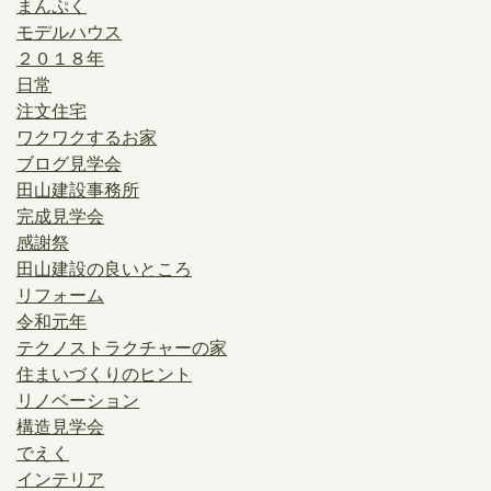
まんぷく
モデルハウス
２０１８年
日常
注文住宅
ワクワクするお家
ブログ見学会
田山建設事務所
完成見学会
感謝祭
田山建設の良いところ
リフォーム
令和元年
テクノストラクチャーの家
住まいづくりのヒント
リノベーション
構造見学会
でえく
インテリア