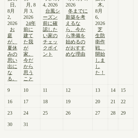
日,
月, 8
4, 2026
2026
木,
8月
月 3,
台風シ
冬までに
8月
2,
2026
ーズン
新築を考
6,
2026
24年
前に確
えるな
2026
お
前に
認した
ら、今か
芝
庭
建て
い家の
ら準備を
生防
が、
た我
チェッ
始めるの
衛作
夏休
が
クポイ
がおすす
戦、
みの
家。
ント
めな理由
開始
思い
今だ
しま
出に
から
し
な
思う
た！
る。
こと
9
10
11
12
13
14
15
16
17
18
19
20
21
22
23
24
25
26
27
28
29
30
31