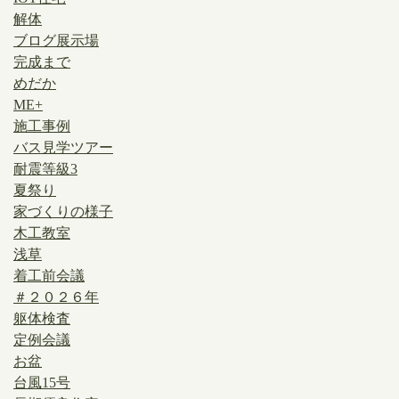
解体
ブログ展示場
完成まで
めだか
ME+
施工事例
バス見学ツアー
耐震等級3
夏祭り
家づくりの様子
木工教室
浅草
着工前会議
＃２０２６年
躯体検査
定例会議
お盆
台風15号