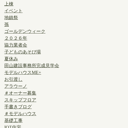
上棟
イベント
地鎮祭
孫
ゴールデンウィーク
２０２６年
協力業者会
子どものあそび場
夏休み
田山建設事務所完成見学会
モデルハウスME+
お引渡し
アラウーノ
＃オーナー募集
スキップフロア
手書きブログ
＃モデルハウス
基礎工事
IOT住宅