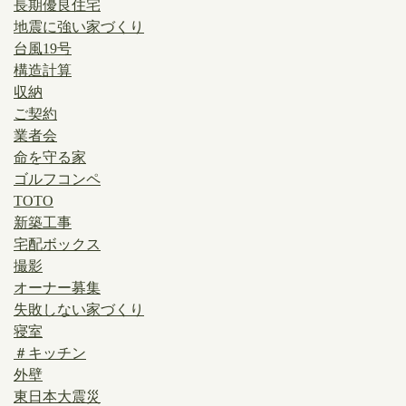
長期優良住宅
地震に強い家づくり
台風19号
構造計算
収納
ご契約
業者会
命を守る家
ゴルフコンペ
TOTO
新築工事
宅配ボックス
撮影
オーナー募集
失敗しない家づくり
寝室
＃キッチン
外壁
東日本大震災