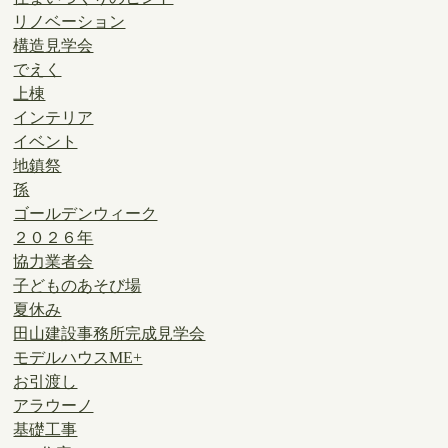
リノベーション
構造見学会
でえく
上棟
インテリア
イベント
地鎮祭
孫
ゴールデンウィーク
２０２６年
協力業者会
子どものあそび場
夏休み
田山建設事務所完成見学会
モデルハウスME+
お引渡し
アラウーノ
基礎工事