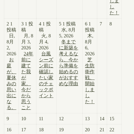
しま
し
た！
2
1
3
1 投
4
1 投
5
1 投稿
6
1
7
8
投稿
稿
稿
水, 8月
投稿
日,
月, 8
火, 8
5, 2026
木,
8月
月 3,
月 4,
冬まで
8月
2,
2026
2026
に新築を
6,
2026
24年
台風
考えるな
2026
お
前に
シーズ
ら、今か
芝
庭
建て
ン前に
ら準備を
生防
が、
た我
確認し
始めるの
衛作
夏休
が
たい家
がおすす
戦、
みの
家。
のチェ
めな理由
開始
思い
今だ
ックポ
しま
出に
から
イント
し
な
思う
た！
る。
こと
9
10
11
12
13
14
15
16
17
18
19
20
21
22