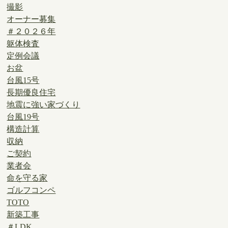
撮影
オーナー募集
＃２０２６年
躯体検査
定例会議
お盆
台風15号
長期優良住宅
地震に強い家づくり
台風19号
構造計算
収納
ご契約
業者会
命を守る家
ゴルフコンペ
TOTO
新築工事
＃LDK