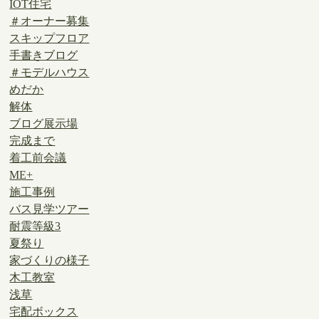
IOT住宅
＃オーナー募集
スキップフロア
手書きブログ
＃モデルハウス
めだか
解体
ブログ展示場
完成まで
着工前会議
ME+
施工事例
バス見学ツアー
耐震等級3
夏祭り
家づくりの様子
木工教室
浅草
宅配ボックス