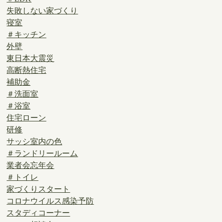
失敗しない家づくり
寝室
＃キッチン
外壁
東日本大震災
高断熱住宅
補助金
＃洗面室
＃浴室
住宅ローン
研修
サッシ室内の色
＃ランドリールーム
業者会忘年会
＃トイレ
家づくりスタート
コロナウイルス感染予防
スタディコーナー