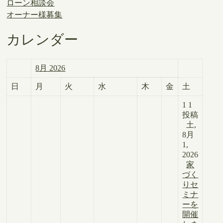
ローン相談会
オーナー様募集
カレンダー
8月 2026
日
月
火
水
木
金
土
1
1
投稿
土,
8月
1,
2026
家
づく
りセ
ミナ
ーを
開催