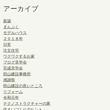
アーカイブ
新築
まんぷく
モデルハウス
２０１８年
日常
注文住宅
ワクワクするお家
ブログ見学会
完成見学会
田山建設事務所
感謝祭
田山建設の良いところ
リフォーム
令和元年
テクノストラクチャーの家
住まいづくりのヒント