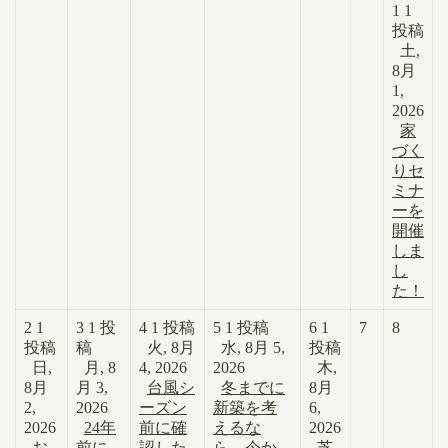
1
1
投稿
土,
8月
1,
2026
家
づく
りセ
ミナ
ーを
開催
しま
し
た！
2
1
3
1 投
4
1 投稿
5
1 投稿
6
1
7
8
投稿
稿
火, 8月
水, 8月 5,
投稿
日,
月, 8
4, 2026
2026
木,
8月
月 3,
台風シ
冬までに
8月
2,
2026
ーズン
新築を考
6,
2026
24年
前に確
えるな
2026
お
前に
認した
ら、今か
芝