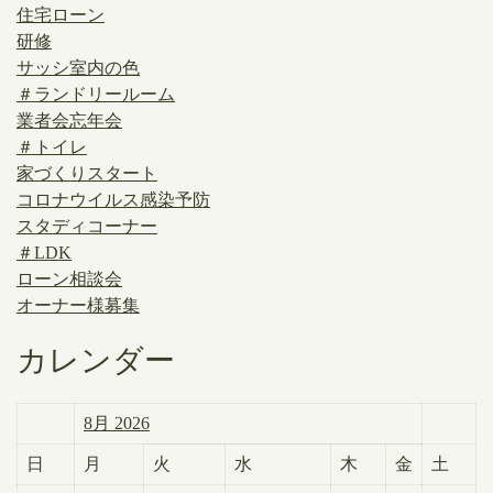
住宅ローン
研修
サッシ室内の色
＃ランドリールーム
業者会忘年会
＃トイレ
家づくりスタート
コロナウイルス感染予防
スタディコーナー
＃LDK
ローン相談会
オーナー様募集
カレンダー
8月 2026
日
月
火
水
木
金
土