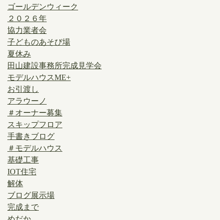
ゴールデンウィーク
２０２６年
協力業者会
子どものあそび場
夏休み
田山建設事務所完成見学会
モデルハウスME+
お引渡し
アラウーノ
＃オーナー募集
スキップフロア
手書きブログ
＃モデルハウス
基礎工事
IOT住宅
解体
ブログ展示場
完成まで
めだか