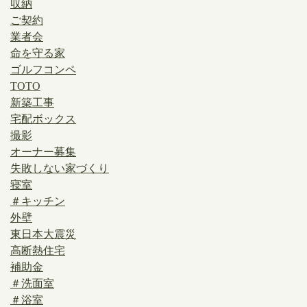
収納
ご契約
業者会
命を守る家
ゴルフコンペ
TOTO
新築工事
宅配ボックス
撮影
オーナー募集
失敗しない家づくり
寝室
＃キッチン
外壁
東日本大震災
高断熱住宅
補助金
＃洗面室
＃浴室