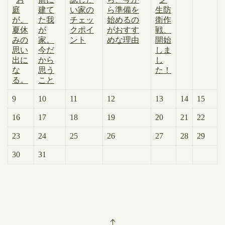
庭
建て
い家の
ら準備を
生防
が、
た我
チェッ
始めるの
衛作
夏休
が
クポイ
がおすす
戦、
みの
家。
ント
めな理由
開始
思い
今だ
しま
出に
から
し
な
思う
た！
る。
こと
9
10
11
12
13
14
15
16
17
18
19
20
21
22
23
24
25
26
27
28
29
30
31