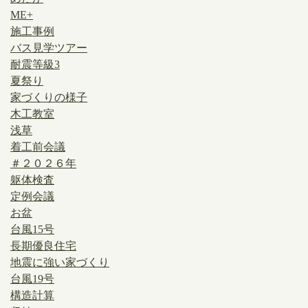
ME+
施工事例
バス見学ツアー
耐震等級3
夏祭り
家づくりの様子
木工教室
浅草
着工前会議
＃２０２６年
躯体検査
定例会議
お盆
台風15号
長期優良住宅
地震に強い家づくり
台風19号
構造計算