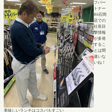
フパー
トナー
R6石岡
店での
社長目
撃情報
が多発
するこ
とは間
違いな
いね！
美味しいランチはコスパもすごい