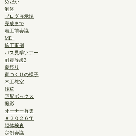
めだか
解体
ブログ展示場
完成まで
着工前会議
ME+
施工事例
バス見学ツアー
耐震等級3
夏祭り
家づくりの様子
木工教室
浅草
宅配ボックス
撮影
オーナー募集
＃２０２６年
躯体検査
定例会議