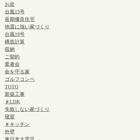
お盆
台風15号
長期優良住宅
地震に強い家づくり
台風19号
構造計算
収納
ご契約
業者会
命を守る家
ゴルフコンペ
TOTO
新築工事
＃LDK
失敗しない家づくり
寝室
＃キッチン
外壁
東日本大震災