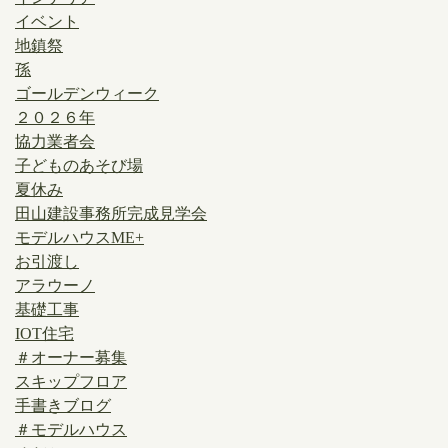
イベント
地鎮祭
孫
ゴールデンウィーク
２０２６年
協力業者会
子どものあそび場
夏休み
田山建設事務所完成見学会
モデルハウスME+
お引渡し
アラウーノ
基礎工事
IOT住宅
＃オーナー募集
スキップフロア
手書きブログ
＃モデルハウス