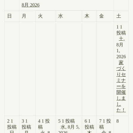
8月 2026
日
月
火
水
木
金
土
1
1
投稿
土,
8月
1,
2026
家
づく
りセ
ミナ
ーを
開催
しま
し
た！
2
1
3
1
4
1 投
5
1 投稿
6
1
7
1 投
8
投稿
投稿
稿
水, 8月 5,
投稿
稿
日,
月,
火, 8
2026
木,
金, 8