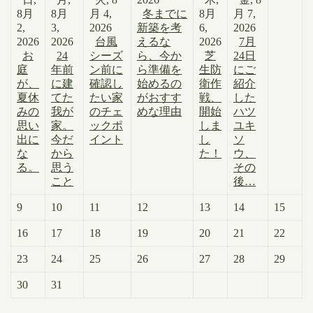
8月
8月
月 4,
冬までに
8月
月 7,
2,
3,
2026
新築を考
6,
2026
2026
2026
台風
えるな
2026
7月
お
24
シーズ
ら、今か
芝
24日
庭
年前
ン前に
ら準備を
生防
にご
が、
に建
確認し
始めるの
衛作
紹介
夏休
てた
たい家
がおすす
戦、
した
みの
我が
のチェ
めな理由
開始
ハツ
思い
家。
ックポ
しま
ユキ
出に
今だ
イント
し
ソ
な
から
た！
ウ、
る。
思う
その
こと
後…
9
10
11
12
13
14
15
16
17
18
19
20
21
22
23
24
25
26
27
28
29
30
31