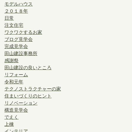
モデルハウス
２０１８年
日常
注文住宅
ワクワクするお家
ブログ見学会
完成見学会
田山建設事務所
感謝祭
田山建設の良いところ
リフォーム
令和元年
テクノストラクチャーの家
住まいづくりのヒント
リノベーション
構造見学会
でえく
上棟
インテリア