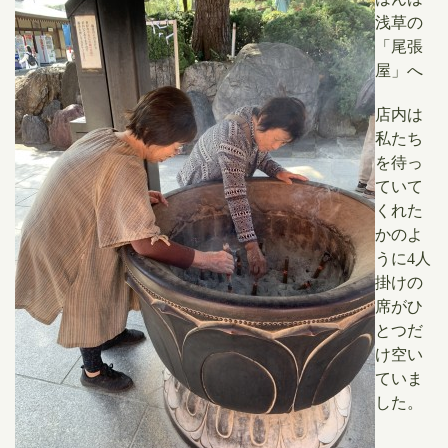
浅草の
「尾張
屋」へ
店内は
私たち
を待っ
ていて
くれた
かのよ
うに4人
掛けの
席がひ
とつだ
け空い
ていま
した。