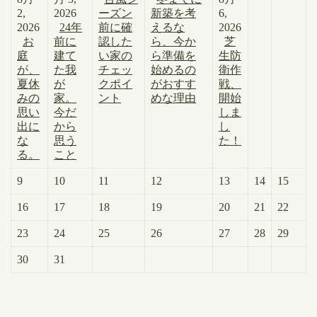
2,
2026
ーズン
新築を考
6,
2026
24年
前に確
えるな
2026
お
前に
認した
ら、今か
芝
庭
建て
い家の
ら準備を
生防
が、
た我
チェッ
始めるの
衛作
夏休
が
クポイ
がおすす
戦、
みの
家。
ント
めな理由
開始
思い
今だ
しま
出に
から
し
な
思う
た！
る。
こと
9
10
11
12
13
14
15
16
17
18
19
20
21
22
23
24
25
26
27
28
29
30
31