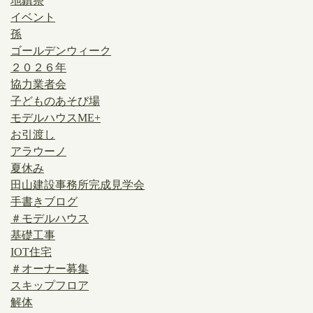
地鎮祭
イベント
孫
ゴールデンウィーク
２０２６年
協力業者会
子どものあそび場
モデルハウスME+
お引渡し
アラウーノ
夏休み
田山建設事務所完成見学会
手書きブログ
＃モデルハウス
基礎工事
IOT住宅
＃オーナー募集
スキップフロア
解体