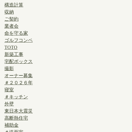
構造計算
収納
ご契約
業者会
命を守る家
ゴルフコンペ
TOTO
新築工事
宅配ボックス
撮影
オーナー募集
＃２０２６年
寝室
＃キッチン
外壁
東日本大震災
高断熱住宅
補助金