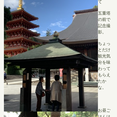
て
​五重塔
の前で
記念撮
影。
ちょっ
とだけ
観光気
分を味
わって
もらえ
たか
な。
お昼ご
はんは