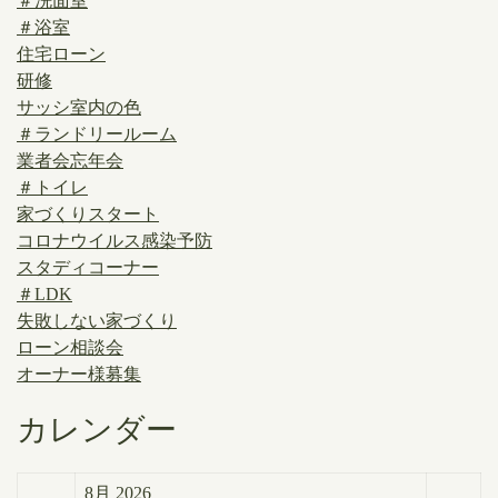
＃洗面室
＃浴室
住宅ローン
研修
サッシ室内の色
＃ランドリールーム
業者会忘年会
＃トイレ
家づくりスタート
コロナウイルス感染予防
スタディコーナー
＃LDK
失敗しない家づくり
ローン相談会
オーナー様募集
カレンダー
8月 2026