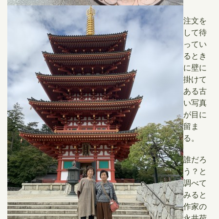
注文を
して待
ってい
るとき
に壁に
掛けて
ある古
い写真
が目に
留ま
る。
誰だろ
う？と
調べて
みると
作家の
永井荷