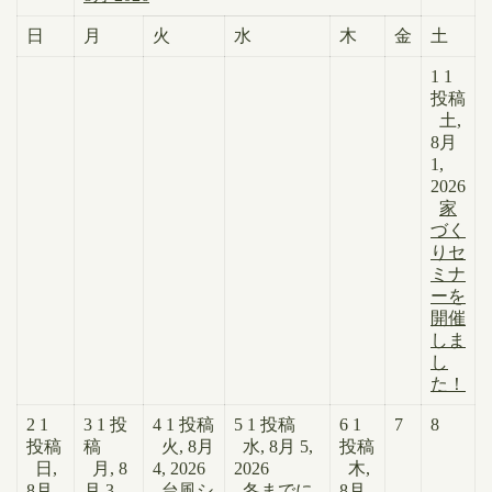
日
月
火
水
木
金
土
1
1
投稿
土,
8月
1,
2026
家
づく
りセ
ミナ
ーを
開催
しま
し
た！
2
1
3
1 投
4
1 投稿
5
1 投稿
6
1
7
8
投稿
稿
火, 8月
水, 8月 5,
投稿
日,
月, 8
4, 2026
2026
木,
8月
月 3,
台風シ
冬までに
8月