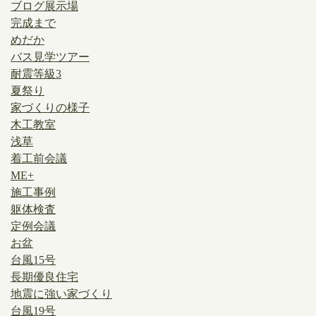
ブログ展示場
完成まで
めだか
バス見学ツアー
耐震等級3
夏祭り
家づくりの様子
木工教室
浅草
着工前会議
ME+
施工事例
躯体検査
定例会議
お盆
台風15号
長期優良住宅
地震に強い家づくり
台風19号