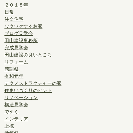
２０１８年
日常
注文住宅
ワクワクするお家
ブログ見学会
田山建設事務所
完成見学会
田山建設の良いところ
リフォーム
感謝祭
令和元年
テクノストラクチャーの家
住まいづくりのヒント
リノベーション
構造見学会
でえく
インテリア
上棟