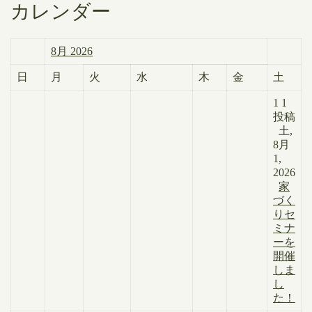
カレンダー
8月 2026
日
月
火
水
木
金
土
1
1
投稿
土,
8月
1,
2026
家
づく
りセ
ミナ
ーを
開催
しま
し
た！