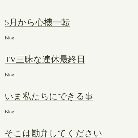
5月から心機一転
Blog
TV三昧な連休最終日
Blog
いま私たちにできる事
Blog
そこは勘弁してください