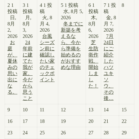
2
1
3
1
4
1 投
5
1 投稿
6
1
7
1 投
8
投稿
投稿
稿
水, 8月 5,
投稿
稿
日,
月,
火, 8
2026
木,
金, 8
8月
8月
月 4,
冬までに
8月
月 7,
2,
3,
2026
新築を考
6,
2026
2026
2026
台風
えるな
2026
7月
お
24
シーズ
ら、今か
芝
24日
庭
年前
ン前に
ら準備を
生防
にご
が、
に建
確認し
始めるの
衛作
紹介
夏休
てた
たい家
がおすす
戦、
した
みの
我が
のチェ
めな理由
開始
ハツ
思い
家。
ックポ
しま
ユキ
出に
今だ
イント
し
ソ
な
から
た！
ウ、
る。
思う
その
こと
後…
9
10
11
12
13
14
15
16
17
18
19
20
21
22
23
24
25
26
27
28
29