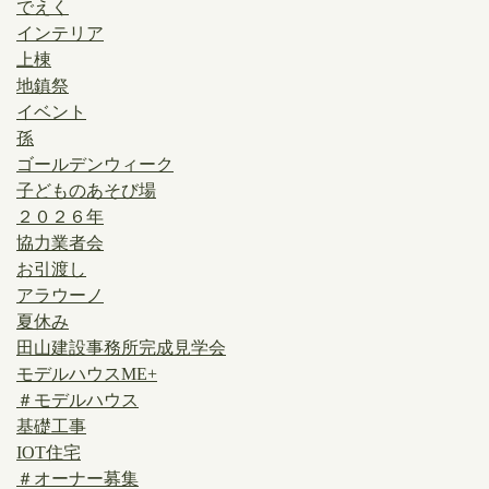
でえく
インテリア
上棟
地鎮祭
イベント
孫
ゴールデンウィーク
子どものあそび場
２０２６年
協力業者会
お引渡し
アラウーノ
夏休み
田山建設事務所完成見学会
モデルハウスME+
＃モデルハウス
基礎工事
IOT住宅
＃オーナー募集