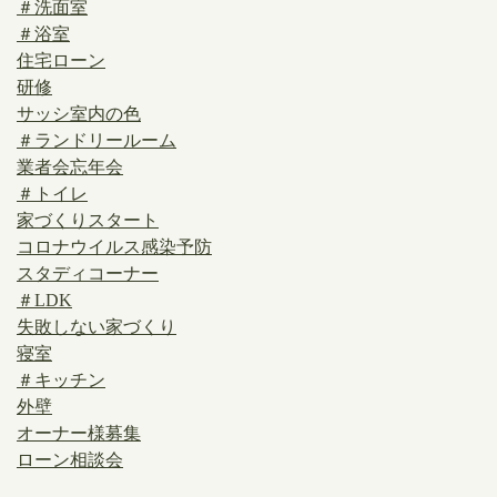
＃洗面室
＃浴室
住宅ローン
研修
サッシ室内の色
＃ランドリールーム
業者会忘年会
＃トイレ
家づくりスタート
コロナウイルス感染予防
スタディコーナー
＃LDK
失敗しない家づくり
寝室
＃キッチン
外壁
オーナー様募集
ローン相談会