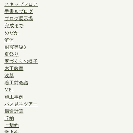
スキップフロア
手書きブログ
ブログ展示場
完成まで
めだか
解体
耐震等級3
夏祭り
家づくりの様子
木工教室
浅草
着工前会議
ME+
施工事例
バス見学ツアー
構造計算
収納
ご契約
業者会