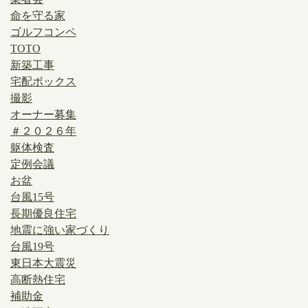
命を守る家
ゴルフコンペ
TOTO
新築工事
宅配ボックス
撮影
オーナー募集
＃２０２６年
躯体検査
定例会議
お盆
台風15号
長期優良住宅
地震に強い家づくり
台風19号
東日本大震災
高断熱住宅
補助金