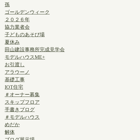
孫
ゴールデンウィーク
２０２６年
協力業者会
子どものあそび場
夏休み
田山建設事務所完成見学会
モデルハウスME+
お引渡し
アラウーノ
基礎工事
IOT住宅
＃オーナー募集
スキップフロア
手書きブログ
＃モデルハウス
めだか
解体
ブログ展示場