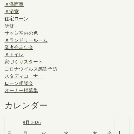
＃洗面室
＃浴室
住宅ローン
研修
サッシ室内の色
＃ランドリールーム
業者会忘年会
＃トイレ
家づくりスタート
コロナウイルス感染予防
スタディコーナー
ローン相談会
オーナー様募集
カレンダー
8月 2026
日
月
火
水
木
金
土