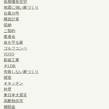
長期優良住宅
地震に強い家づくり
台風19号
構造計算
収納
ご契約
業者会
命を守る家
ゴルフコンペ
TOTO
新築工事
＃LDK
失敗しない家づくり
寝室
＃キッチン
外壁
東日本大震災
高断熱住宅
補助金