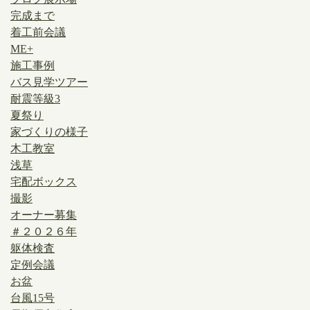
完成まで
着工前会議
ME+
施工事例
バス見学ツアー
耐震等級3
夏祭り
家づくりの様子
木工教室
浅草
宅配ボックス
撮影
オーナー募集
＃２０２６年
躯体検査
定例会議
お盆
台風15号