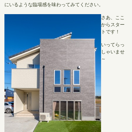
にいるような臨場感を味わってみてください。
さあ、ここ
からスター
トです！
いってらっ
しゃいませ
～