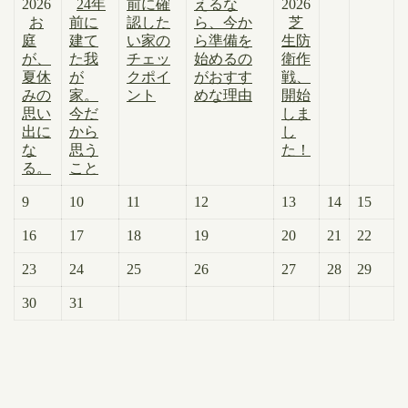
2026
24年
前に確
えるな
2026
お
前に
認した
ら、今か
芝
庭
建て
い家の
ら準備を
生防
が、
た我
チェッ
始めるの
衛作
夏休
が
クポイ
がおすす
戦、
みの
家。
ント
めな理由
開始
思い
今だ
しま
出に
から
し
な
思う
た！
る。
こと
9
10
11
12
13
14
15
16
17
18
19
20
21
22
23
24
25
26
27
28
29
30
31