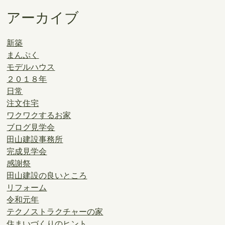
アーカイブ
新築
まんぷく
モデルハウス
２０１８年
日常
注文住宅
ワクワクするお家
ブログ見学会
田山建設事務所
完成見学会
感謝祭
田山建設の良いところ
リフォーム
令和元年
テクノストラクチャーの家
住まいづくりのヒント