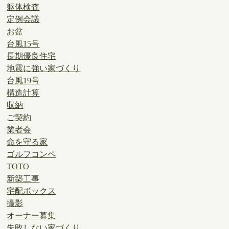
躯体検査
定例会議
お盆
台風15号
長期優良住宅
地震に強い家づくり
台風19号
構造計算
収納
ご契約
業者会
命を守る家
ゴルフコンペ
TOTO
新築工事
宅配ボックス
撮影
オーナー募集
失敗しない家づくり