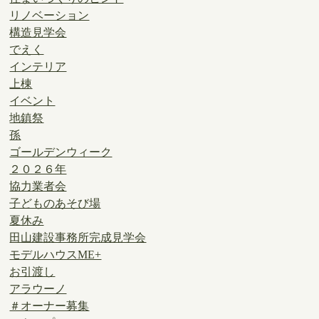
リノベーション
構造見学会
でえく
インテリア
上棟
イベント
地鎮祭
孫
ゴールデンウィーク
２０２６年
協力業者会
子どものあそび場
夏休み
田山建設事務所完成見学会
モデルハウスME+
お引渡し
アラウーノ
＃オーナー募集