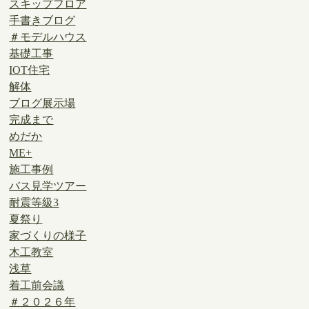
スキップフロア
手書きブログ
＃モデルハウス
基礎工事
IOT住宅
解体
ブログ展示場
完成まで
めだか
ME+
施工事例
バス見学ツアー
耐震等級3
夏祭り
家づくりの様子
木工教室
浅草
着工前会議
＃２０２６年