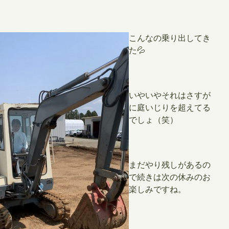
こんなの乗り出してき
た💦
いやいやそれはさすが
に庭いじりを超えてる
でしょ（笑）
まだやり残しがあるの
で続きは次の休みのお
楽しみですね。