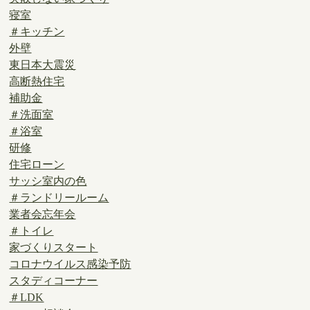
寝室
＃キッチン
外壁
東日本大震災
高断熱住宅
補助金
＃洗面室
＃浴室
研修
住宅ローン
サッシ室内の色
＃ランドリールーム
業者会忘年会
＃トイレ
家づくりスタート
コロナウイルス感染予防
スタディコーナー
＃LDK