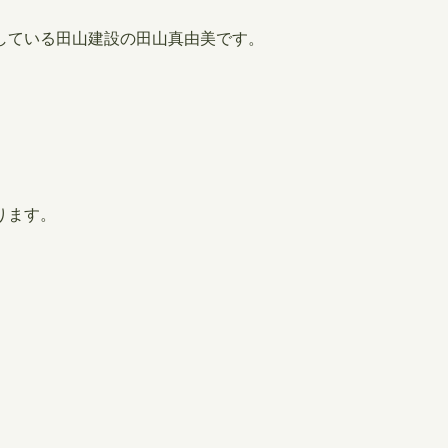
している田山建設の田山真由美です。
。
ります。