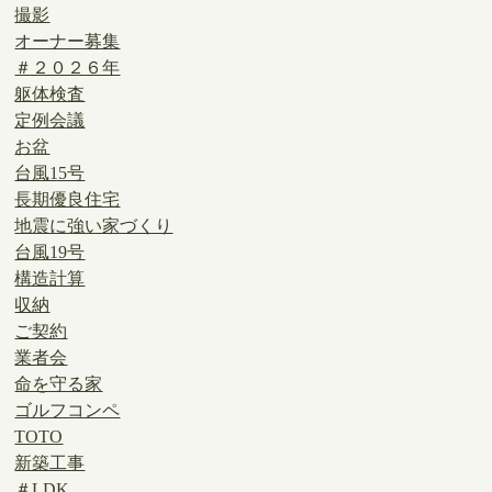
撮影
オーナー募集
＃２０２６年
躯体検査
定例会議
お盆
台風15号
長期優良住宅
地震に強い家づくり
台風19号
構造計算
収納
ご契約
業者会
命を守る家
ゴルフコンペ
TOTO
新築工事
＃LDK