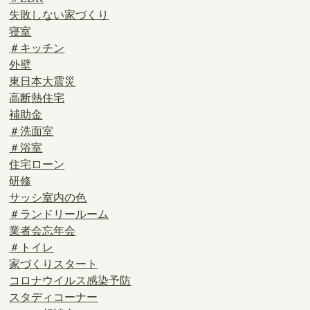
失敗しない家づくり
寝室
＃キッチン
外壁
東日本大震災
高断熱住宅
補助金
＃洗面室
＃浴室
住宅ローン
研修
サッシ室内の色
＃ランドリールーム
業者会忘年会
＃トイレ
家づくりスタート
コロナウイルス感染予防
スタディコーナー