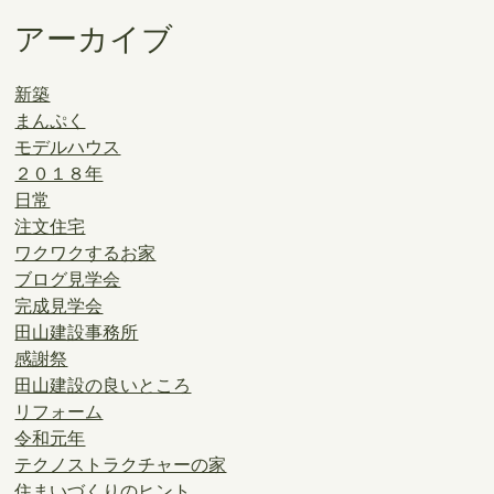
アーカイブ
新築
まんぷく
モデルハウス
２０１８年
日常
注文住宅
ワクワクするお家
ブログ見学会
完成見学会
田山建設事務所
感謝祭
田山建設の良いところ
リフォーム
令和元年
テクノストラクチャーの家
住まいづくりのヒント