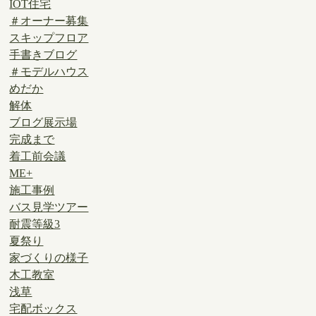
IOT住宅
＃オーナー募集
スキップフロア
手書きブログ
＃モデルハウス
めだか
解体
ブログ展示場
完成まで
着工前会議
ME+
施工事例
バス見学ツアー
耐震等級3
夏祭り
家づくりの様子
木工教室
浅草
宅配ボックス