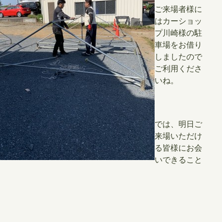
ご来場者様に
はカーショッ
プ川崎様の駐
車場をお借り
しましたので
ご利用くださ
いね。
では、明日ご
来場いただけ
る皆様にお会
いできること