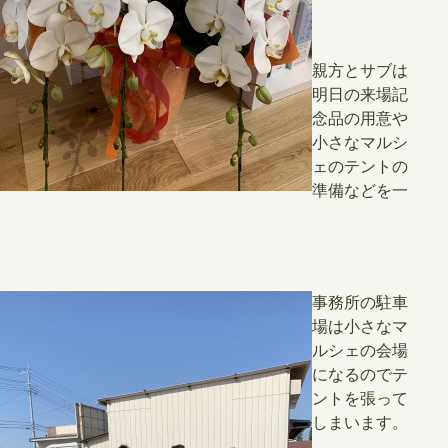
親方とサブは
明日の来場記
念品の用意や
小さなマルシ
ェのテントの
準備などを一
事務所の駐車
場は小さなマ
ルシェの会場
になるのでテ
ントを張って
しまいます。