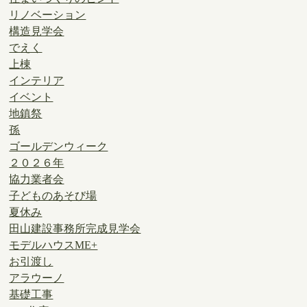
リノベーション
構造見学会
でえく
上棟
インテリア
イベント
地鎮祭
孫
ゴールデンウィーク
２０２６年
協力業者会
子どものあそび場
夏休み
田山建設事務所完成見学会
モデルハウスME+
お引渡し
アラウーノ
基礎工事