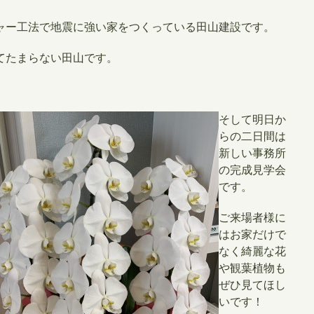
ャー工法で地震に強い家をつくっている田山建設です。
てたまらない田山です。
そして明日か
らの二日間は
新しい事務所
の完成見学会
です。
ご来場者様に
はお家だけで
なく綺麗な花
や観葉植物も
ぜひ見てほし
いです！