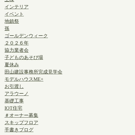
インテリア
イベント
地鎮祭
孫
ゴールデンウィーク
２０２６年
協力業者会
子どものあそび場
夏休み
田山建設事務所完成見学会
モデルハウスME+
お引渡し
アラウーノ
基礎工事
IOT住宅
＃オーナー募集
スキップフロア
手書きブログ