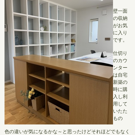
壁一面
の収納
がお気
に入り
です。
仕切り
のカウ
ンター
は自宅
新築の
時に購
入し利
用して
いたた
もの
色の違いが気になるかな～と思ったけどそれほどでもなく