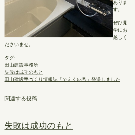
ありま
す。
ぜひ見
学にお
越しく
ださいませ。
タグ:
田山建設事務所
失敗は成功のもと
田山建設手づくり情報誌「でえく63号」発送しました
関連する投稿
失敗は成功のもと