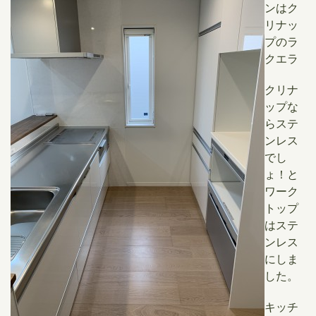
ンはク
リナッ
プのラ
クエラ
クリナ
ップな
らステ
ンレス
でし
ょ！と
ワーク
トップ
はステ
ンレス
にしま
した。
キッチ