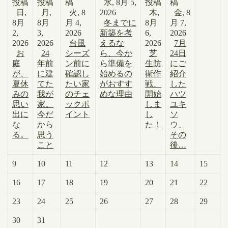
投稿
投稿
稿
水, 8月 5,
投稿
稿
日,
月,
火, 8
2026
木,
金, 8
8月
8月
月 4,
冬までに
8月
月 7,
2,
3,
2026
新築を考
6,
2026
2026
2026
台風
えるな
2026
7月
お
24
シーズ
ら、今か
芝
24日
庭
年前
ン前に
ら準備を
生防
にご
が、
に建
確認し
始めるの
衛作
紹介
夏休
てた
たい家
がおすす
戦、
した
みの
我が
のチェ
めな理由
開始
ハツ
思い
家。
ックポ
しま
ユキ
出に
今だ
イント
し
ソ
な
から
た！
ウ、
る。
思う
その
こと
後…
9
10
11
12
13
14
15
16
17
18
19
20
21
22
23
24
25
26
27
28
29
30
31