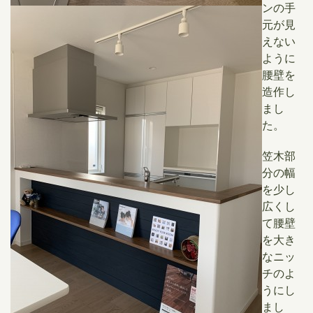
ンの手
元が見
えない
ように
腰壁を
造作し
まし
た。
笠木部
分の幅
を少し
広くし
て腰壁
を大き
なニッ
チのよ
うにし
まし