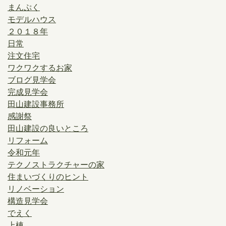
まんぷく
モデルハウス
２０１８年
日常
注文住宅
ワクワクするお家
ブログ見学会
完成見学会
田山建設事務所
感謝祭
田山建設の良いところ
リフォーム
令和元年
テクノストラクチャーの家
住まいづくりのヒント
リノベーション
構造見学会
でえく
上棟