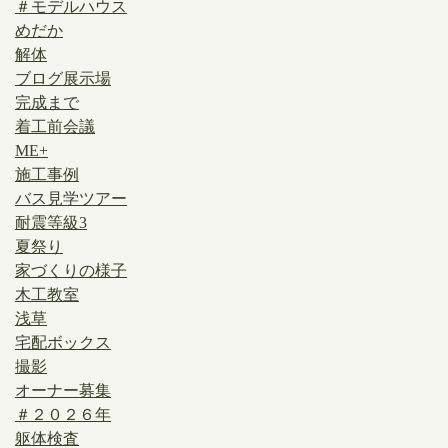
＃モデルハウス
めだか
解体
ブログ展示場
完成まで
着工前会議
ME+
施工事例
バス見学ツアー
耐震等級3
夏祭り
家づくりの様子
木工教室
浅草
宅配ボックス
撮影
オーナー募集
＃２０２６年
躯体検査