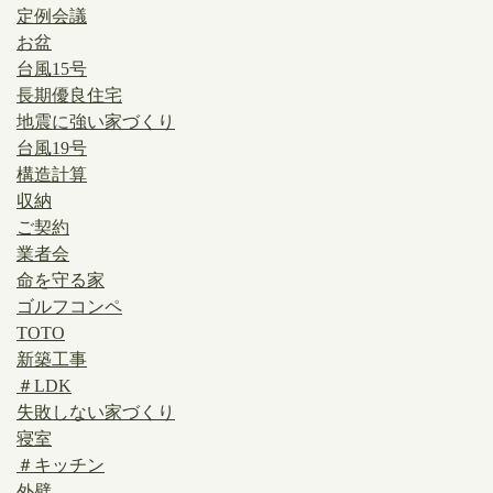
定例会議
お盆
台風15号
長期優良住宅
地震に強い家づくり
台風19号
構造計算
収納
ご契約
業者会
命を守る家
ゴルフコンペ
TOTO
新築工事
＃LDK
失敗しない家づくり
寝室
＃キッチン
外壁