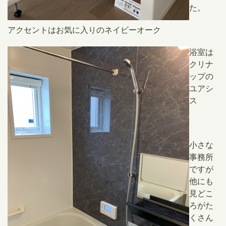
た。
アクセントはお気に入りのネイビーオーク
浴室は
クリナ
ップの
ユアシ
ス
小さな
事務所
ですが
他にも
見どこ
ろがた
くさん