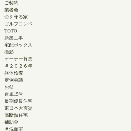
ご契約
業者会
命を守る家
ゴルフコンペ
TOTO
新築工事
宅配ボックス
撮影
オーナー募集
＃２０２６年
躯体検査
定例会議
お盆
台風15号
長期優良住宅
東日本大震災
高断熱住宅
補助金
＃洗面室