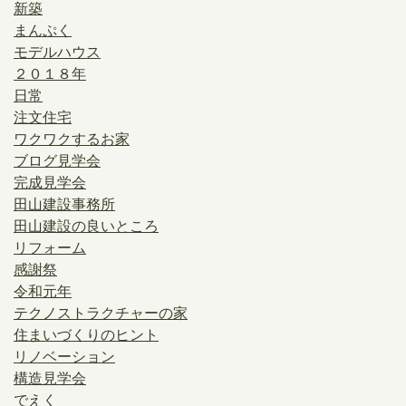
新築
まんぷく
モデルハウス
２０１８年
日常
注文住宅
ワクワクするお家
ブログ見学会
完成見学会
田山建設事務所
田山建設の良いところ
リフォーム
感謝祭
令和元年
テクノストラクチャーの家
住まいづくりのヒント
リノベーション
構造見学会
でえく