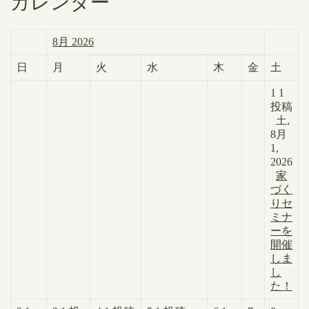
カレンダー
8月 2026
日
月
火
水
木
金
土
1
1
投稿
土,
8月
1,
2026
家
づく
りセ
ミナ
ーを
開催
しま
し
た！