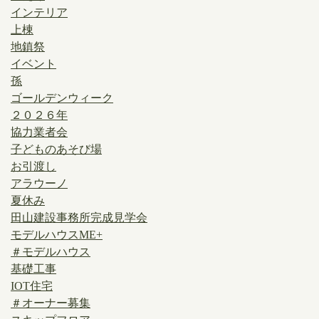
インテリア
上棟
地鎮祭
イベント
孫
ゴールデンウィーク
２０２６年
協力業者会
子どものあそび場
お引渡し
アラウーノ
夏休み
田山建設事務所完成見学会
モデルハウスME+
＃モデルハウス
基礎工事
IOT住宅
＃オーナー募集