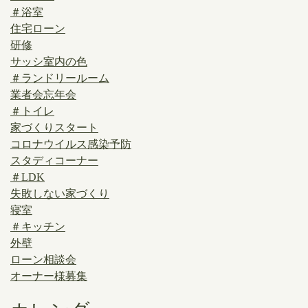
＃浴室
住宅ローン
研修
サッシ室内の色
＃ランドリールーム
業者会忘年会
＃トイレ
家づくりスタート
コロナウイルス感染予防
スタディコーナー
＃LDK
失敗しない家づくり
寝室
＃キッチン
外壁
ローン相談会
オーナー様募集