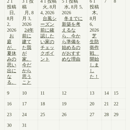
2
1
3
1 投
4
1 投稿
5
1 投稿
6
1
7
8
投稿
稿
火, 8月
水, 8月 5,
投稿
日,
月, 8
4, 2026
2026
木,
8月
月 3,
台風シ
冬までに
8月
2,
2026
ーズン
新築を考
6,
2026
24年
前に確
えるな
2026
お
前に
認した
ら、今か
芝
庭
建て
い家の
ら準備を
生防
が、
た我
チェッ
始めるの
衛作
夏休
が
クポイ
がおすす
戦、
みの
家。
ント
めな理由
開始
思い
今だ
しま
出に
から
し
な
思う
た！
る。
こと
9
10
11
12
13
14
15
16
17
18
19
20
21
22
23
24
25
26
27
28
29
30
31