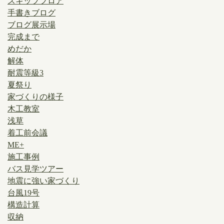
スキップフロア
手書きブログ
ブログ展示場
完成まで
めだか
解体
耐震等級3
夏祭り
家づくりの様子
木工教室
浅草
着工前会議
ME+
施工事例
バス見学ツアー
地震に強い家づくり
台風19号
構造計算
収納