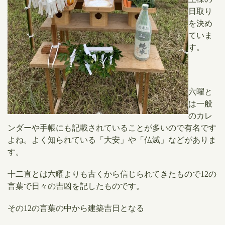
日取り
を決め
ていま
す。
六曜と
は一般
のカレ
ンダーや手帳にも記載されていることが多いので有名です
よね。よく知られている「大安」や「仏滅」などがありま
す。
十二直とは六曜よりも古くから信じられてきたもので12の
言葉で日々の吉凶を記したものです。
その12の言葉の中から建築吉日となる