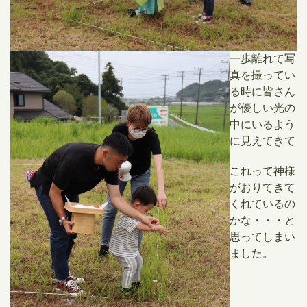
一歩離れて写
真を撮ってい
る時に皆さん
が優しい光の
中にいるよう
に見えてきて
これって神様
がおりてきて
くれているの
かな・・・と
思ってしまい
ました。