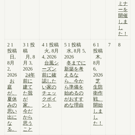
ミナ
ーを
開催
しま
し
た！
2
1
3
1 投
4
1 投稿
5
1 投稿
6
1
7
8
投稿
稿
火, 8月
水, 8月 5,
投稿
日,
月, 8
4, 2026
2026
木,
8月
月 3,
台風シ
冬までに
8月
2,
2026
ーズン
新築を考
6,
2026
24年
前に確
えるな
2026
お
前に
認した
ら、今か
芝
庭
建て
い家の
ら準備を
生防
が、
た我
チェッ
始めるの
衛作
夏休
が
クポイ
がおすす
戦、
みの
家。
ント
めな理由
開始
思い
今だ
しま
出に
から
し
な
思う
た！
る。
こと