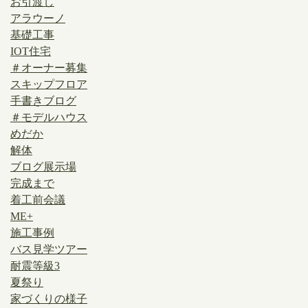
お引渡し
アラウーノ
基礎工事
IOT住宅
＃オーナー募集
スキップフロア
手書きブログ
＃モデルハウス
めだか
解体
ブログ展示場
完成まで
着工前会議
ME+
施工事例
バス見学ツアー
耐震等級3
夏祭り
家づくりの様子