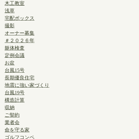
木工教室
浅草
宅配ボックス
撮影
オーナー募集
＃２０２６年
躯体検査
定例会議
お盆
台風15号
長期優良住宅
地震に強い家づくり
台風19号
構造計算
収納
ご契約
業者会
命を守る家
ゴルフコンペ