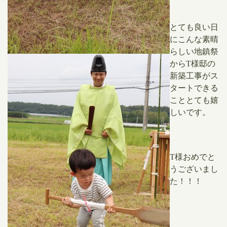
とても良い日
にこんな素晴
らしい地鎮祭
からT様邸の
新築工事がス
タートできる
こととても嬉
しいです。
T様おめでと
うございまし
た！！！