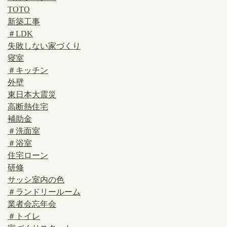
TOTO
新築工事
＃LDK
失敗しない家づくり
寝室
＃キッチン
外壁
東日本大震災
高断熱住宅
補助金
＃洗面室
＃浴室
住宅ローン
研修
サッシ室内の色
＃ランドリールーム
業者会忘年会
＃トイレ