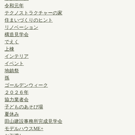
令和元年
テクノストラクチャーの家
住まいづくりのヒント
リノベーション
構造見学会
でえく
上棟
インテリア
イベント
地鎮祭
孫
ゴールデンウィーク
２０２６年
協力業者会
子どものあそび場
夏休み
田山建設事務所完成見学会
モデルハウスME+