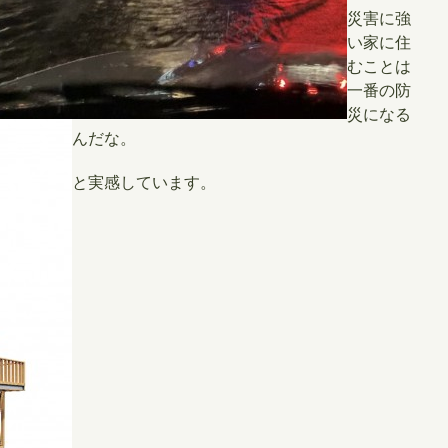
​災害に強
い家に住
むことは
一番の防
災になる
んだな。
と実感しています。