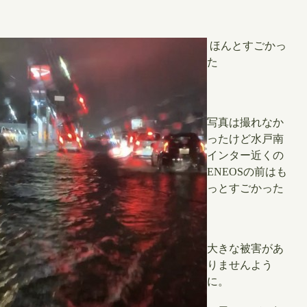
ほんとすごかっ
た
写真は撮れなか
ったけど水戸南
インター近くの
ENEOSの前はも
っとすごかった
大きな被害があ
りませんよう
に。