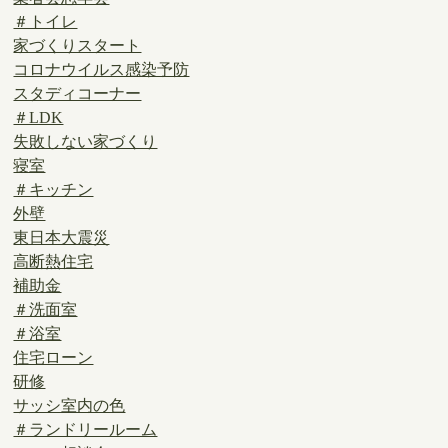
＃トイレ
家づくりスタート
コロナウイルス感染予防
スタディコーナー
＃LDK
失敗しない家づくり
寝室
＃キッチン
外壁
東日本大震災
高断熱住宅
補助金
＃洗面室
＃浴室
住宅ローン
研修
サッシ室内の色
＃ランドリールーム