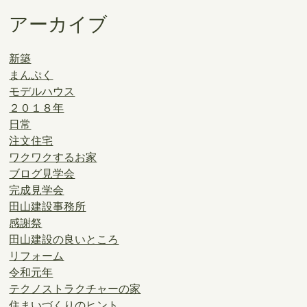
アーカイブ
新築
まんぷく
モデルハウス
２０１８年
日常
注文住宅
ワクワクするお家
ブログ見学会
完成見学会
田山建設事務所
感謝祭
田山建設の良いところ
リフォーム
令和元年
テクノストラクチャーの家
住まいづくりのヒント