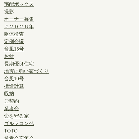
宅配ボックス
撮影
オーナー募集
＃２０２６年
躯体検査
定例会議
台風15号
お盆
長期優良住宅
地震に強い家づくり
台風19号
構造計算
収納
ご契約
業者会
命を守る家
ゴルフコンペ
TOTO
業者会忘年会