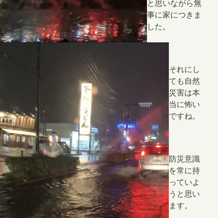
と思いながら無
事に家につきま
した。
それにし
ても自然
災害は本
当に怖い
ですね。
防災意識
を常に持
っていよ
うと思い
ます。