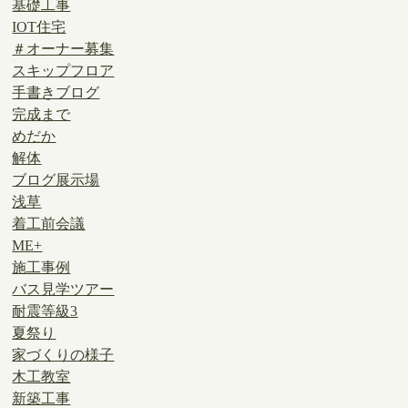
基礎工事
IOT住宅
＃オーナー募集
スキップフロア
手書きブログ
完成まで
めだか
解体
ブログ展示場
浅草
着工前会議
ME+
施工事例
バス見学ツアー
耐震等級3
夏祭り
家づくりの様子
木工教室
新築工事