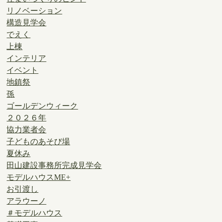
リノベーション
構造見学会
でえく
上棟
インテリア
イベント
地鎮祭
孫
ゴールデンウィーク
２０２６年
協力業者会
子どものあそび場
夏休み
田山建設事務所完成見学会
モデルハウスME+
お引渡し
アラウーノ
＃モデルハウス