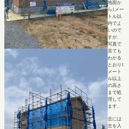
地面か
ら1メー
トル以
内でよ
いので
すが、
写真で
見ても
わかる
とおり1
メート
ル以上
の高さ
まで処
理して
ます。
念には
念を入