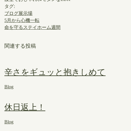
タグ:
ブログ展示場
5月から心機一転
命を守るステイホーム週間
関連する投稿
辛さをギュッと抱きしめて
Blog
休日返上！
Blog