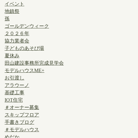
イベント
地鎮祭
孫
ゴールデンウィーク
２０２６年
協力業者会
子どものあそび場
夏休み
田山建設事務所完成見学会
モデルハウスME+
お引渡し
アラウーノ
基礎工事
IOT住宅
＃オーナー募集
スキップフロア
手書きブログ
＃モデルハウス
めだか