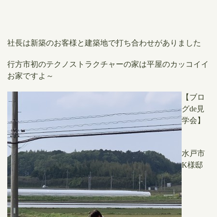
社長は新築のお客様と建築地で打ち合わせがありました
行方市初のテクノストラクチャーの家は平屋のカッコイイ
お家ですよ～
【ブロ
グde見
学会】
水戸市
K様邸​