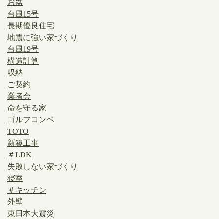
お盆
台風15号
長期優良住宅
地震に強い家づくり
台風19号
構造計算
収納
ご契約
業者会
命を守る家
ゴルフコンペ
TOTO
新築工事
＃LDK
失敗しない家づくり
寝室
＃キッチン
外壁
東日本大震災