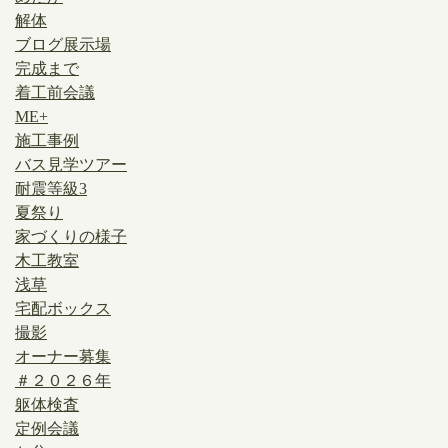
解体
ブログ展示場
完成まで
着工前会議
ME+
施工事例
バス見学ツアー
耐震等級3
夏祭り
家づくりの様子
木工教室
浅草
宅配ボックス
撮影
オーナー募集
＃２０２６年
躯体検査
定例会議