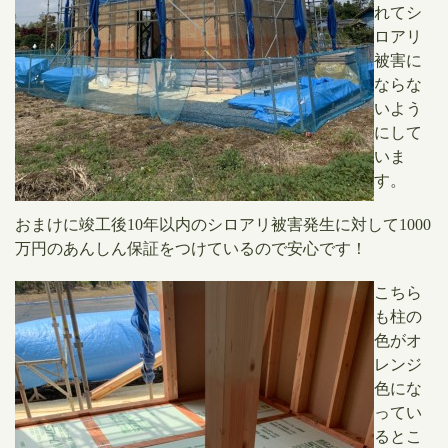
れてシ
ロアリ
被害に
ならな
いよう
にして
いま
す。
おまけに竣工後10年以内のシロアリ被害発生に対して1000
万円のあんしん保証をつけているので安心です！
​こちら
も柱の
色がオ
レンジ
色にな
ってい
るとこ