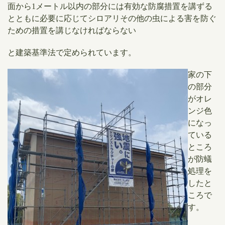
面から1メートル以内の部分には有効な防腐措置を講ずる
とともに必要に応じてシロアリその他の虫による害を防ぐ
ための措置を講じなければならない
と建築基準法で定められています。
​家の下
の部分
がオレ
ンジ色
になっ
ている
ところ
が防蟻
処理を
したと
ころで
す。