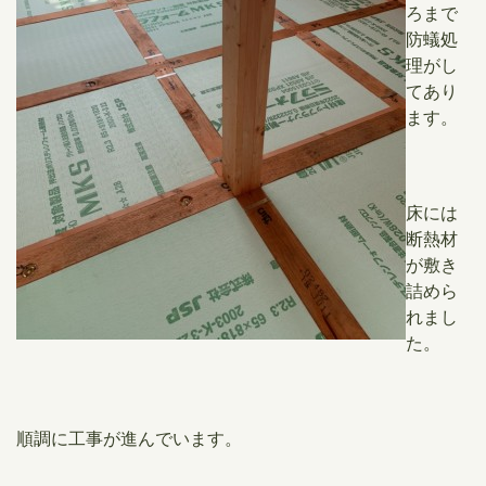
ろまで
防蟻処
理がし
てあり
ます。
床には
断熱材
が敷き
詰めら
れまし
た。
順調に工事が進んでいます。