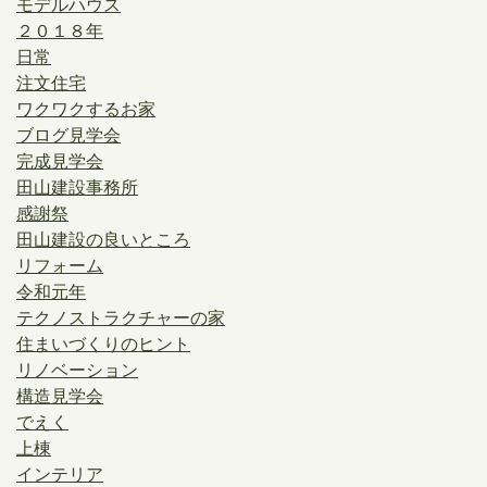
モデルハウス
２０１８年
日常
注文住宅
ワクワクするお家
ブログ見学会
完成見学会
田山建設事務所
感謝祭
田山建設の良いところ
リフォーム
令和元年
テクノストラクチャーの家
住まいづくりのヒント
リノベーション
構造見学会
でえく
上棟
インテリア