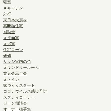
寝室
＃キッチン
外壁
東日本大震災
高断熱住宅
補助金
＃洗面室
＃浴室
住宅ローン
研修
サッシ室内の色
＃ランドリールーム
業者会忘年会
＃トイレ
家づくりスタート
コロナウイルス感染予防
スタディコーナー
ローン相談会
オーナー様募集