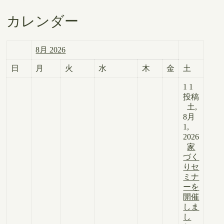
カレンダー
8月 2026
日
月
火
水
木
金
土
1
1
投稿
土,
8月
1,
2026
家
づく
りセ
ミナ
ーを
開催
しま
し