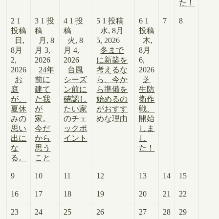
た！
2
1
3
1 投
4
1 投
5
1 投稿
6
1
7
8
投稿
稿
稿
水, 8月
投稿
日,
月, 8
火, 8
5, 2026
木,
8月
月 3,
月 4,
冬まで
8月
2,
2026
2026
に新築を
6,
2026
24年
台風
考えるな
2026
お
前に
シーズ
ら、今か
芝
庭
建て
ン前に
ら準備を
生防
が、
た我
確認し
始めるの
衛作
夏休
が
たい家
がおすす
戦、
みの
家。
のチェ
めな理由
開始
思い
今だ
ックポ
しま
出に
から
イント
し
な
思う
た！
る。
こと
9
10
11
12
13
14
15
16
17
18
19
20
21
22
23
24
25
26
27
28
29