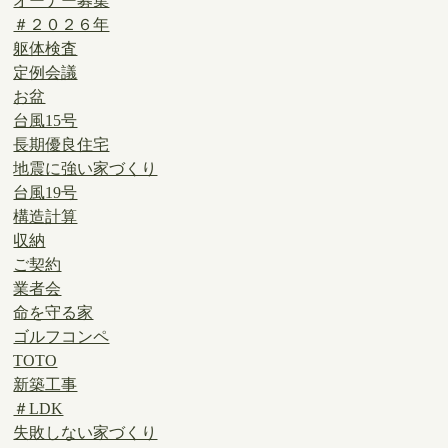
オーナー募集
＃２０２６年
躯体検査
定例会議
お盆
台風15号
長期優良住宅
地震に強い家づくり
台風19号
構造計算
収納
ご契約
業者会
命を守る家
ゴルフコンペ
TOTO
新築工事
＃LDK
失敗しない家づくり