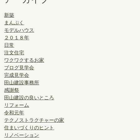
新築
まんぷく
モデルハウス
２０１８年
日常
注文住宅
ワクワクするお家
ブログ見学会
完成見学会
田山建設事務所
感謝祭
田山建設の良いところ
リフォーム
令和元年
テクノストラクチャーの家
住まいづくりのヒント
リノベーション