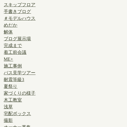
スキップフロア
手書きブログ
＃モデルハウス
めだか
解体
ブログ展示場
完成まで
着工前会議
ME+
施工事例
バス見学ツアー
耐震等級3
夏祭り
家づくりの様子
木工教室
浅草
宅配ボックス
撮影