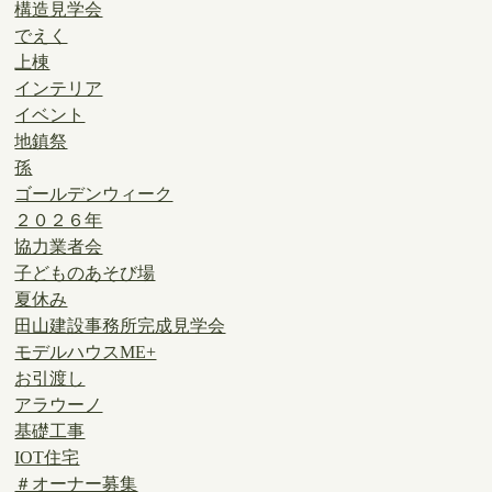
構造見学会
でえく
上棟
インテリア
イベント
地鎮祭
孫
ゴールデンウィーク
２０２６年
協力業者会
子どものあそび場
夏休み
田山建設事務所完成見学会
モデルハウスME+
お引渡し
アラウーノ
基礎工事
IOT住宅
＃オーナー募集