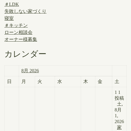
＃LDK
失敗しない家づくり
寝室
＃キッチン
ローン相談会
オーナー様募集
カレンダー
8月 2026
日
月
火
水
木
金
土
1
1
投稿
土,
8月
1,
2026
家