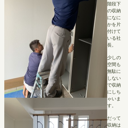
階段下
の収納
になに
かを片
付けて
いる社
長。
少しの
空間も
無駄に
しない
で収納
にしち
ゃいま
す。
だって
収納は