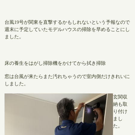
台風19号が関東を直撃するかもしれないという予報なので
週末に予定していたモデルハウスの掃除を早めることにし
ました。
床の養生をはがし掃除機をかけてから拭き掃除
窓は台風が来たらまた汚れちゃうので室内側だけきれいに
しました。
​玄関収
納も取
り付け
まし
た。