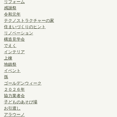
リフォーム
感謝祭
令和元年
テクノストラクチャーの家
住まいづくりのヒント
リノベーション
構造見学会
でえく
インテリア
上棟
地鎮祭
イベント
孫
ゴールデンウィーク
２０２６年
協力業者会
子どものあそび場
お引渡し
アラウーノ