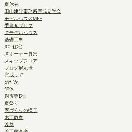
夏休み
田山建設事務所完成見学会
モデルハウスME+
手書きブログ
＃モデルハウス
基礎工事
IOT住宅
＃オーナー募集
スキップフロア
ブログ展示場
完成まで
めだか
解体
耐震等級3
夏祭り
家づくりの様子
木工教室
浅草
着工前会議