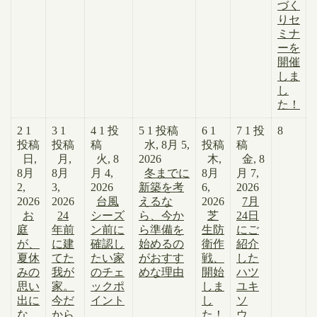
づく
りセ
ミナ
ーを
開催
しま
し
た！
2
1
3
1
4
1 投
5
1 投稿
6
1
7
1 投
8
投稿
投稿
稿
水, 8月 5,
投稿
稿
日,
月,
火, 8
2026
木,
金, 8
8月
8月
月 4,
冬までに
8月
月 7,
2,
3,
2026
新築を考
6,
2026
2026
2026
台風
えるな
2026
7月
お
24
シーズ
ら、今か
芝
24日
庭
年前
ン前に
ら準備を
生防
にご
が、
に建
確認し
始めるの
衛作
紹介
夏休
てた
たい家
がおすす
戦、
した
みの
我が
のチェ
めな理由
開始
ハツ
思い
家。
ックポ
しま
ユキ
出に
今だ
イント
し
ソ
な
から
た！
ウ、