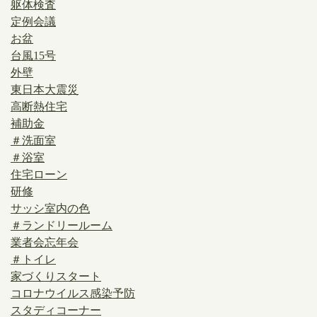
躯体検査
定例会議
お盆
台風15号
外壁
東日本大震災
高断熱住宅
補助金
＃洗面室
＃浴室
住宅ローン
研修
サッシ室内の色
＃ランドリールーム
業者会忘年会
＃トイレ
家づくりスタート
コロナウイルス感染予防
スタディコーナー