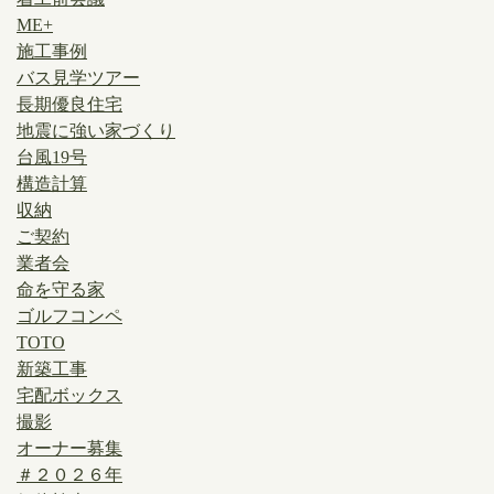
ME+
施工事例
バス見学ツアー
長期優良住宅
地震に強い家づくり
台風19号
構造計算
収納
ご契約
業者会
命を守る家
ゴルフコンペ
TOTO
新築工事
宅配ボックス
撮影
オーナー募集
＃２０２６年