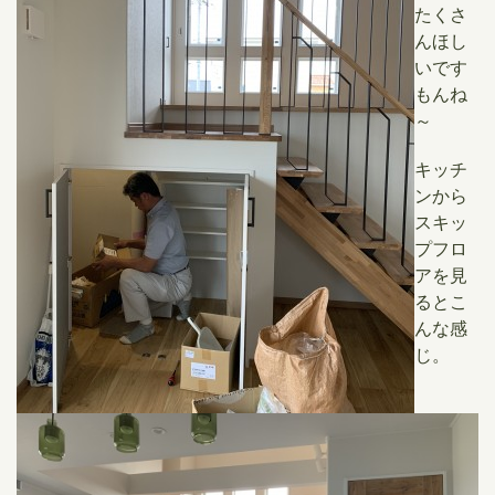
たくさ
んほし
いです
もんね
～
キッチ
ンから
スキッ
プフロ
アを見
るとこ
んな感
じ。