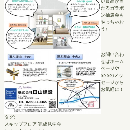
い賞品が当
たるガラポ
ン抽選会も
やっちゃお
う♪
お問い合わ
せはホーム
ページや
SNSのメッ
セージから
お気軽に！
タグ:
スキップフロア
完成見学会