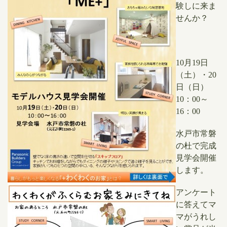
験しに来ま
せんか？
10月19日
（土）・20
日（日）
10：00～
16：00
水戸市常磐
の杜で完成
見学会開催
します。
アンケート
に答えてマ
マがうれし