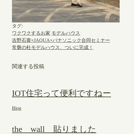
タグ:
ワクワクするお家
モデルハウス
吉野石膏×JAQUA×パナソニック合同セミナー
常磐の杜モデルハウス、ついに完成！
関連する投稿
IOT住宅って便利ですねー
Blog
the wall 貼りました