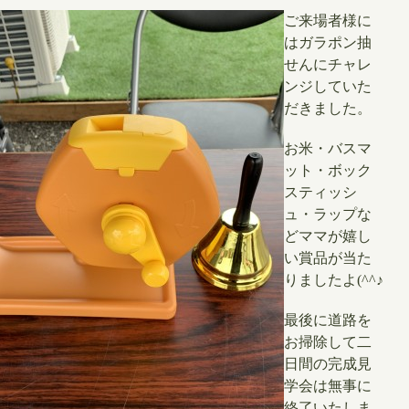
ご来場者様に
はガラポン抽
せんにチャレ
ンジしていた
だきました。
お米・バスマ
ット・ボック
スティッシ
ュ・ラップな
どママが嬉し
い賞品が当た
りましたよ(^^♪
最後に道路を
お掃除して二
日間の完成見
学会は無事に
終了いたしま