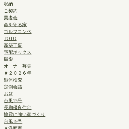
収納
ご契約
業者会
命を守る家
ゴルフコンペ
TOTO
新築工事
宅配ボックス
撮影
オーナー募集
＃２０２６年
躯体検査
定例会議
お盆
台風15号
長期優良住宅
地震に強い家づくり
台風19号
＃洗面室