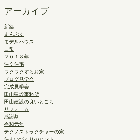
アーカイブ
新築
まんぷく
モデルハウス
日常
２０１８年
注文住宅
ワクワクするお家
ブログ見学会
完成見学会
田山建設事務所
田山建設の良いところ
リフォーム
感謝祭
令和元年
テクノストラクチャーの家
住まいづくりのヒント