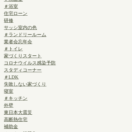
＃浴室
住宅ローン
研修
サッシ室内の色
＃ランドリールーム
業者会忘年会
＃トイレ
家づくりスタート
コロナウイルス感染予防
スタディコーナー
＃LDK
失敗しない家づくり
寝室
＃キッチン
外壁
東日本大震災
高断熱住宅
補助金