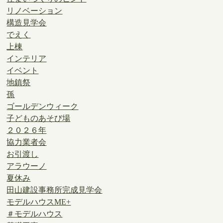
リノベーション
構造見学会
でえく
上棟
インテリア
イベント
地鎮祭
孫
ゴールデンウィーク
子どものあそび場
２０２６年
協力業者会
お引渡し
アラウーノ
夏休み
田山建設事務所完成見学会
モデルハウスME+
＃モデルハウス