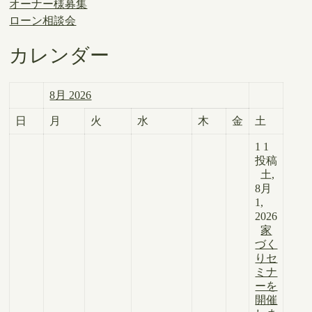
オーナー様募集
ローン相談会
カレンダー
8月 2026
日
月
火
水
木
金
土
1
1
投稿
土,
8月
1,
2026
家
づく
りセ
ミナ
ーを
開催