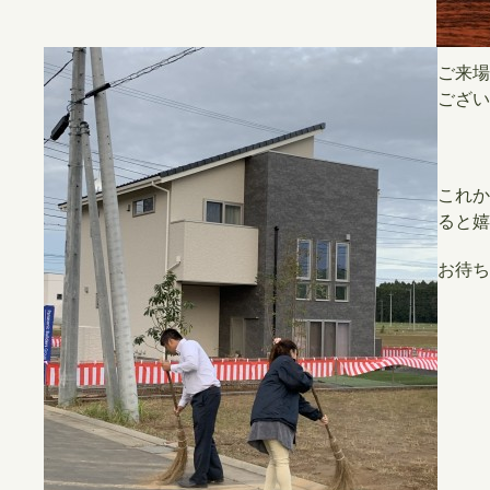
ご来場
ござい
これか
ると嬉
お待ち