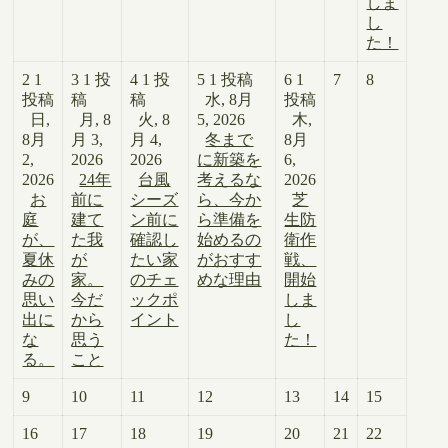
しま
し
た！
2
1
3
1 投
4
1 投
5
1 投稿
6
1
7
8
投稿
稿
稿
水, 8月
投稿
日,
月, 8
火, 8
5, 2026
木,
8月
月 3,
月 4,
冬まで
8月
2,
2026
2026
に新築を
6,
2026
24年
台風
考えるな
2026
お
前に
シーズ
ら、今か
芝
庭
建て
ン前に
ら準備を
生防
が、
た我
確認し
始めるの
衛作
夏休
が
たい家
がおすす
戦、
みの
家。
のチェ
めな理由
開始
思い
今だ
ックポ
しま
出に
から
イント
し
な
思う
た！
る。
こと
9
10
11
12
13
14
15
16
17
18
19
20
21
22