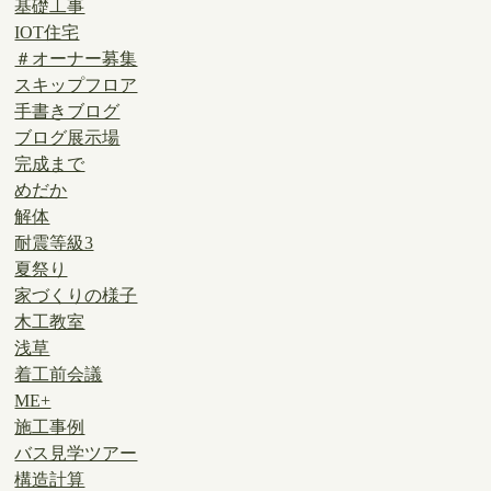
基礎工事
IOT住宅
＃オーナー募集
スキップフロア
手書きブログ
ブログ展示場
完成まで
めだか
解体
耐震等級3
夏祭り
家づくりの様子
木工教室
浅草
着工前会議
ME+
施工事例
バス見学ツアー
構造計算