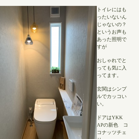
トイレにはも
ったいないん
じゃないの？
というお声も
あった照明で
すが
おしゃれでと
っても気に入
ってます。
​玄関はシンプ
ルでカッコい
い。
ドアはYKK
APの新色 コ
コナッツチェ