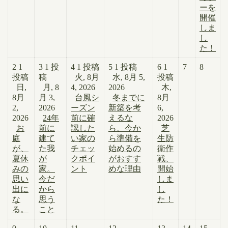
ーを
開催
しま
し
た！
2
1
3
1 投
4
1 投稿
5
1 投稿
6
1
7
8
投稿
稿
火, 8月
水, 8月 5,
投稿
日,
月, 8
4, 2026
2026
木,
8月
月 3,
台風シ
冬までに
8月
2,
2026
ーズン
新築を考
6,
2026
24年
前に確
えるな
2026
お
前に
認した
ら、今か
芝
庭
建て
い家の
ら準備を
生防
が、
た我
チェッ
始めるの
衛作
夏休
が
クポイ
がおすす
戦、
みの
家。
ント
めな理由
開始
思い
今だ
しま
出に
から
し
な
思う
た！
る。
こと