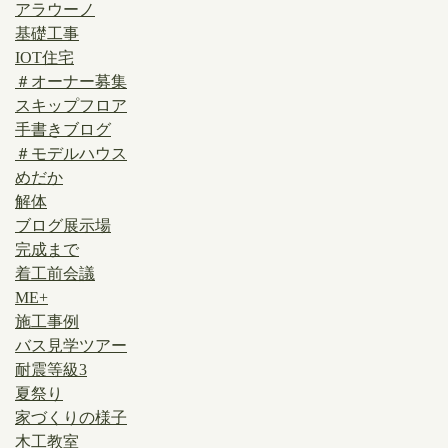
アラウーノ
基礎工事
IOT住宅
＃オーナー募集
スキップフロア
手書きブログ
＃モデルハウス
めだか
解体
ブログ展示場
完成まで
着工前会議
ME+
施工事例
バス見学ツアー
耐震等級3
夏祭り
家づくりの様子
木工教室