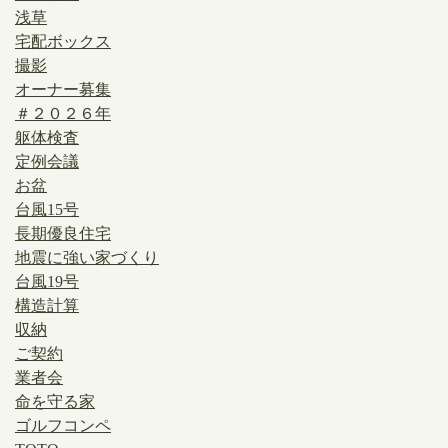
浅草
宅配ボックス
撮影
オーナー募集
＃２０２６年
躯体検査
定例会議
お盆
台風15号
長期優良住宅
地震に強い家づくり
台風19号
構造計算
収納
ご契約
業者会
命を守る家
ゴルフコンペ