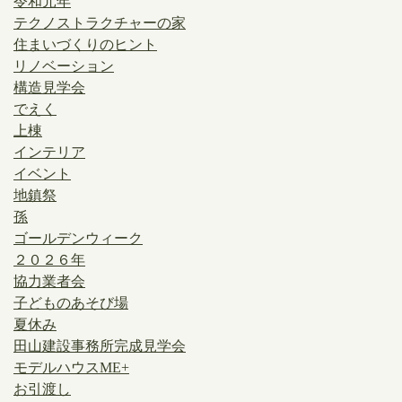
令和元年
テクノストラクチャーの家
住まいづくりのヒント
リノベーション
構造見学会
でえく
上棟
インテリア
イベント
地鎮祭
孫
ゴールデンウィーク
２０２６年
協力業者会
子どものあそび場
夏休み
田山建設事務所完成見学会
モデルハウスME+
お引渡し