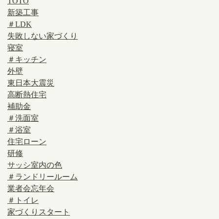
TOTO
新築工事
＃LDK
失敗しない家づくり
寝室
＃キッチン
外壁
東日本大震災
高断熱住宅
補助金
＃洗面室
＃浴室
住宅ローン
研修
サッシ室内の色
＃ランドリールーム
業者会忘年会
＃トイレ
家づくりスタート