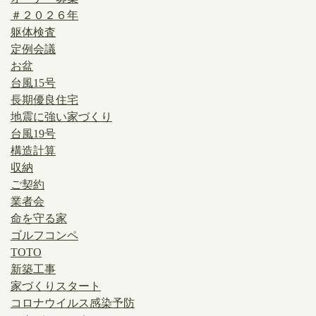
＃２０２６年
躯体検査
定例会議
お盆
台風15号
長期優良住宅
地震に強い家づくり
台風19号
構造計算
収納
ご契約
業者会
命を守る家
ゴルフコンペ
TOTO
新築工事
家づくりスタート
コロナウイルス感染予防