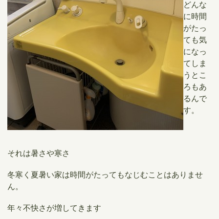
どんな
に時間
がたっ
ても気
になっ
てしま
うとこ
ろもあ
るんで
す。
それは暑さや寒さ
冬寒く夏暑い家は時間がたってもなじむことはありませ
ん。
年々不快さが増してきます