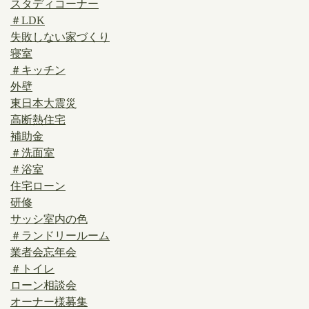
スタディコーナー
＃LDK
失敗しない家づくり
寝室
＃キッチン
外壁
東日本大震災
高断熱住宅
補助金
＃洗面室
＃浴室
住宅ローン
研修
サッシ室内の色
＃ランドリールーム
業者会忘年会
＃トイレ
ローン相談会
オーナー様募集