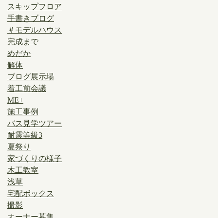
スキップフロア
手書きブログ
＃モデルハウス
完成まで
めだか
解体
ブログ展示場
着工前会議
ME+
施工事例
バス見学ツアー
耐震等級3
夏祭り
家づくりの様子
木工教室
浅草
宅配ボックス
撮影
オーナー募集