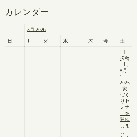
カレンダー
8月 2026
日
月
火
水
木
金
土
1
1
投稿
土,
8月
1,
2026
家
づく
りセ
ミナ
ーを
開催
しま
し