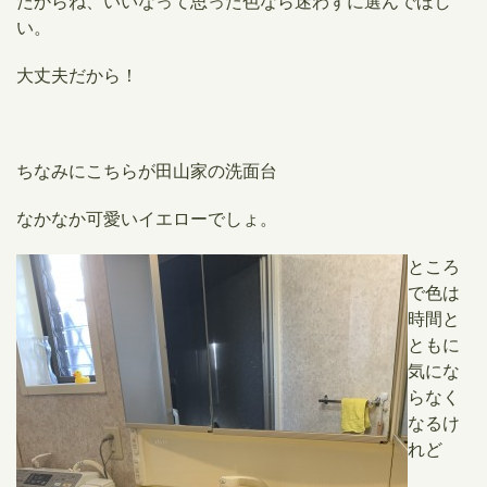
だからね、いいなって思った色なら迷わずに選んでほし
い。
大丈夫だから！
ちなみにこちらが田山家の洗面台
なかなか可愛いイエローでしょ。
​ところ
で色は
時間と
ともに
気にな
らなく
なるけ
れど