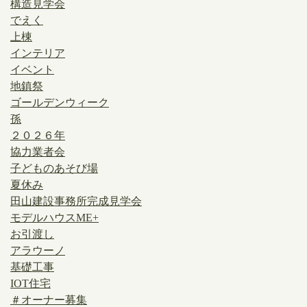
構造見学会
でえく
上棟
インテリア
イベント
地鎮祭
ゴールデンウィーク
孫
２０２６年
協力業者会
子どものあそび場
夏休み
田山建設事務所完成見学会
モデルハウスME+
お引渡し
アラウーノ
基礎工事
IOT住宅
＃オーナー募集