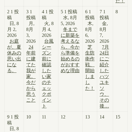
た！
2
1 投
3
1
4
1 投
5
1 投稿
6
1
7
1
8
稿
投稿
稿
水, 8月
投稿
投稿
日, 8
月,
火, 8
5, 2026
木,
金,
月 2,
8月
月 4,
冬まで
8月
8月
2026
3,
2026
に新築を
6,
7,
お庭
2026
台風
考えるな
2026
2026
が、夏
24
シー
ら、今か
芝
7月
休みの
年前
ズン
ら準備を
生防
24日
思い出
に建
前に
始めるの
衛作
にご
にな
てた
確認
がおすす
戦、
紹介
る。
我が
した
めな理由
開始
した
家。
い家
しま
ハツ
今だ
のチ
し
ユキ
から
ェッ
た！
ソ
思う
クポ
ウ、
こと
イン
その
ト
後…
9
1 投
10
11
12
13
14
15
稿
日, 8