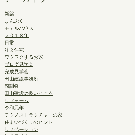
新築
まんぷく
モデルハウス
２０１８年
日常
注文住宅
ワクワクするお家
ブログ見学会
完成見学会
田山建設事務所
感謝祭
田山建設の良いところ
リフォーム
令和元年
テクノストラクチャーの家
住まいづくりのヒント
リノベーション