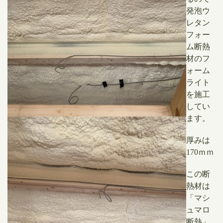
発泡ウ
レタン
フォー
ム断熱
材のフ
ォーム
ライト
を施工
してい
ます。
厚みは
170ｍｍ
この断
熱材は
「マシ
ュマロ
断熱」