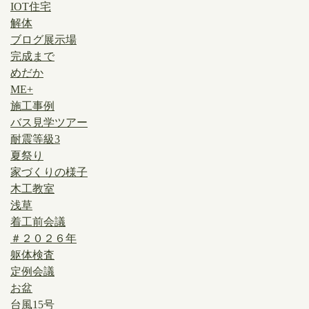
IOT住宅
解体
ブログ展示場
完成まで
めだか
ME+
施工事例
バス見学ツアー
耐震等級3
夏祭り
家づくりの様子
木工教室
浅草
着工前会議
＃２０２６年
躯体検査
定例会議
お盆
台風15号