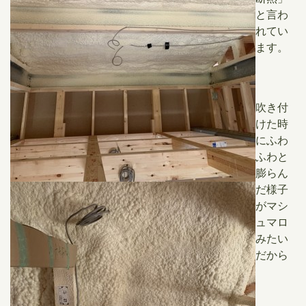
と言わ
れてい
ます。
吹き付
けた時
にふわ
ふわと
膨らん
だ様子
がマシ
ュマロ
みたい
だから