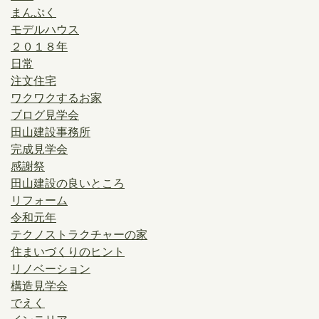
まんぷく
モデルハウス
２０１８年
日常
注文住宅
ワクワクするお家
ブログ見学会
田山建設事務所
完成見学会
感謝祭
田山建設の良いところ
リフォーム
令和元年
テクノストラクチャーの家
住まいづくりのヒント
リノベーション
構造見学会
でえく