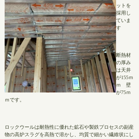
ットを
採用し
ていま
す
断熱材
の厚み
は天井
が155ｍ
ｍ 壁
が75ｍ
ｍです。
ロックウールは耐熱性に優れた鉱石や製鉄プロセスの副産
物の高炉スラグを高熱で溶かし、均質で細かい繊維状にし