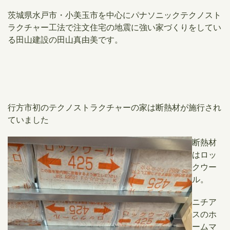
茨城県水戸市・小美玉市を中心にパナソニックテクノスト
ラクチャー工法で注文住宅の地震に強い家づくりをしてい
る田山建設の田山真由美です。
行方市初のテクノストラクチャーの家は断熱材が施行され
ていました
断熱材
はロッ
クウー
ル。
ニチア
スのホ
ームマ