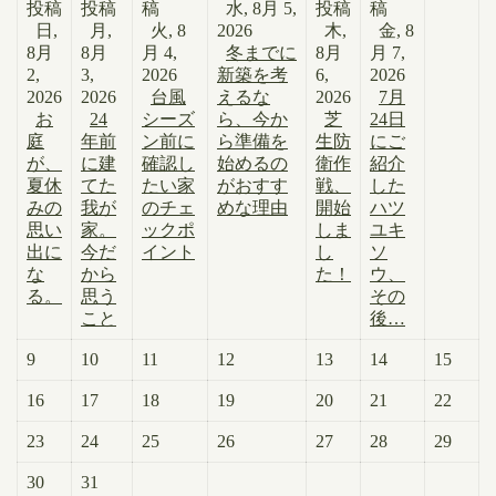
投稿
投稿
稿
水, 8月 5,
投稿
稿
日,
月,
火, 8
2026
木,
金, 8
8月
8月
月 4,
冬までに
8月
月 7,
2,
3,
2026
新築を考
6,
2026
2026
2026
台風
えるな
2026
7月
お
24
シーズ
ら、今か
芝
24日
庭
年前
ン前に
ら準備を
生防
にご
が、
に建
確認し
始めるの
衛作
紹介
夏休
てた
たい家
がおすす
戦、
した
みの
我が
のチェ
めな理由
開始
ハツ
思い
家。
ックポ
しま
ユキ
出に
今だ
イント
し
ソ
な
から
た！
ウ、
る。
思う
その
こと
後…
9
10
11
12
13
14
15
16
17
18
19
20
21
22
23
24
25
26
27
28
29
30
31