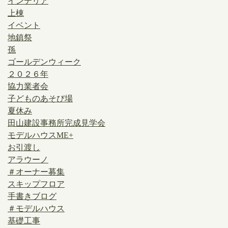
インテリア
上棟
イベント
地鎮祭
孫
ゴールデンウィーク
２０２６年
協力業者会
子どものあそび場
夏休み
田山建設事務所完成見学会
モデルハウスME+
お引渡し
アラウーノ
＃オーナー募集
スキップフロア
手書きブログ
＃モデルハウス
基礎工事