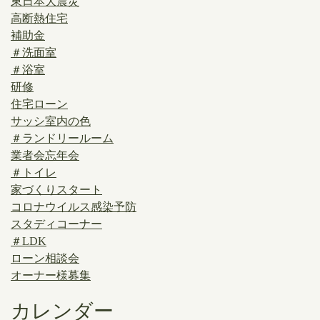
東日本大震災
高断熱住宅
補助金
＃洗面室
＃浴室
研修
住宅ローン
サッシ室内の色
＃ランドリールーム
業者会忘年会
＃トイレ
家づくりスタート
コロナウイルス感染予防
スタディコーナー
＃LDK
ローン相談会
オーナー様募集
カレンダー