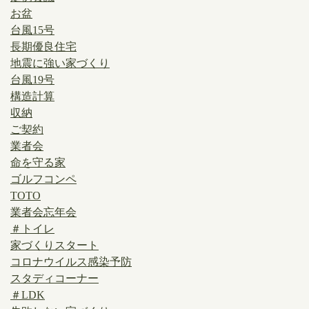
お盆
台風15号
長期優良住宅
地震に強い家づくり
台風19号
構造計算
収納
ご契約
業者会
命を守る家
ゴルフコンペ
TOTO
業者会忘年会
＃トイレ
家づくりスタート
コロナウイルス感染予防
スタディコーナー
＃LDK