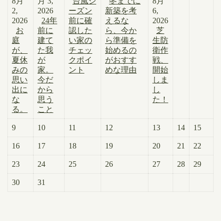
8月
月 3,
台風シ
冬までに
8月
2,
2026
ーズン
新築を考
6,
2026
24年
前に確
えるな
2026
お
前に
認した
ら、今か
芝
庭
建て
い家の
ら準備を
生防
が、
た我
チェッ
始めるの
衛作
夏休
が
クポイ
がおすす
戦、
みの
家。
ント
めな理由
開始
思い
今だ
しま
出に
から
し
な
思う
た！
る。
こと
9
10
11
12
13
14
15
16
17
18
19
20
21
22
23
24
25
26
27
28
29
30
31