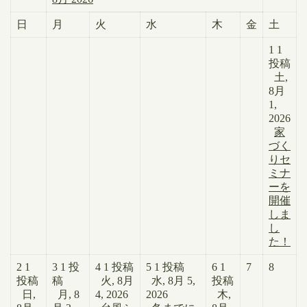
日
月
火
水
木
金
土
1
1
投稿
土,
8月
1,
2026
家
づく
りセ
ミナ
ーを
開催
しま
し
た！
2
1
3
1 投
4
1 投稿
5
1 投稿
6
1
7
8
投稿
稿
火, 8月
水, 8月 5,
投稿
日,
月, 8
4, 2026
2026
木,