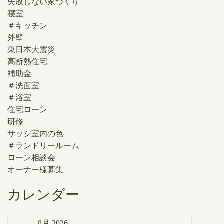
失敗しない家づくり
寝室
＃キッチン
外壁
東日本大震災
高断熱住宅
補助金
＃洗面室
＃浴室
住宅ローン
研修
サッシ室内の色
＃ランドリールーム
ローン相談会
オーナー様募集
カレンダー
8月 2026