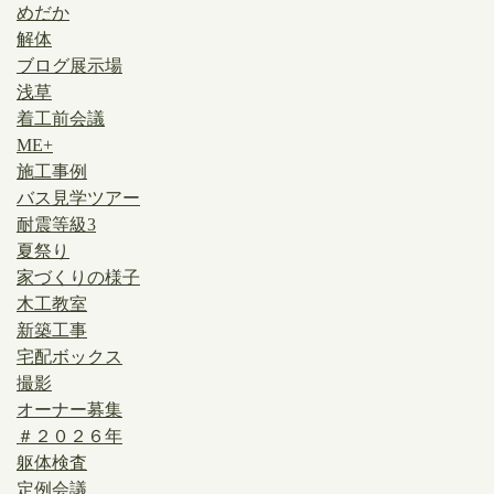
めだか
解体
ブログ展示場
浅草
着工前会議
ME+
施工事例
バス見学ツアー
耐震等級3
夏祭り
家づくりの様子
木工教室
新築工事
宅配ボックス
撮影
オーナー募集
＃２０２６年
躯体検査
定例会議