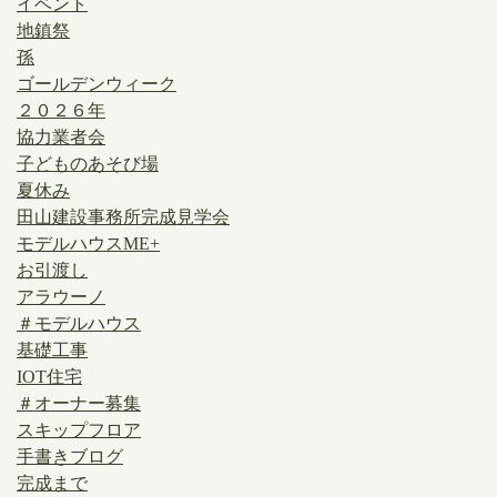
イベント
地鎮祭
孫
ゴールデンウィーク
２０２６年
協力業者会
子どものあそび場
夏休み
田山建設事務所完成見学会
モデルハウスME+
お引渡し
アラウーノ
＃モデルハウス
基礎工事
IOT住宅
＃オーナー募集
スキップフロア
手書きブログ
完成まで