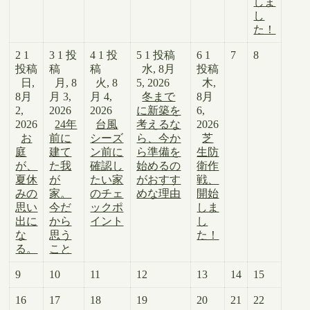
しま
し
た！
2
1
3
1 投
4
1 投
5
1 投稿
6
1
7
8
投稿
稿
稿
水, 8月
投稿
日,
月, 8
火, 8
5, 2026
木,
8月
月 3,
月 4,
冬まで
8月
2,
2026
2026
に新築を
6,
2026
24年
台風
考えるな
2026
お
前に
シーズ
ら、今か
芝
庭
建て
ン前に
ら準備を
生防
が、
た我
確認し
始めるの
衛作
夏休
が
たい家
がおすす
戦、
みの
家。
のチェ
めな理由
開始
思い
今だ
ックポ
しま
出に
から
イント
し
な
思う
た！
る。
こと
9
10
11
12
13
14
15
16
17
18
19
20
21
22