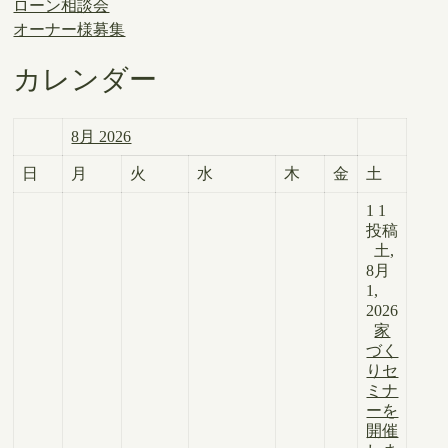
ローン相談会
オーナー様募集
カレンダー
8月 2026
日
月
火
水
木
金
土
1
1
投稿
土,
8月
1,
2026
家
づく
りセ
ミナ
ーを
開催