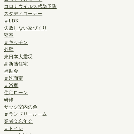
コロナウイルス感染予防
スタディコーナー
＃LDK
失敗しない家づくり
寝室
＃キッチン
外壁
東日本大震災
高断熱住宅
補助金
＃洗面室
＃浴室
住宅ローン
研修
サッシ室内の色
＃ランドリールーム
業者会忘年会
＃トイレ