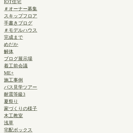
IOT住宅
＃オーナー募集
スキップフロア
手書きブログ
＃モデルハウス
完成まで
めだか
解体
ブログ展示場
着工前会議
ME+
施工事例
バス見学ツアー
耐震等級3
夏祭り
家づくりの様子
木工教室
浅草
宅配ボックス