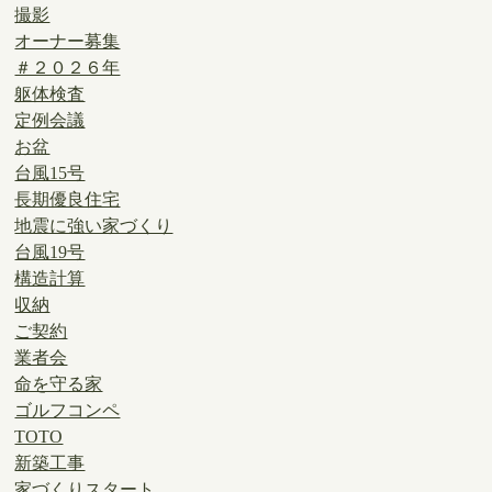
撮影
オーナー募集
＃２０２６年
躯体検査
定例会議
お盆
台風15号
長期優良住宅
地震に強い家づくり
台風19号
構造計算
収納
ご契約
業者会
命を守る家
ゴルフコンペ
TOTO
新築工事
家づくりスタート