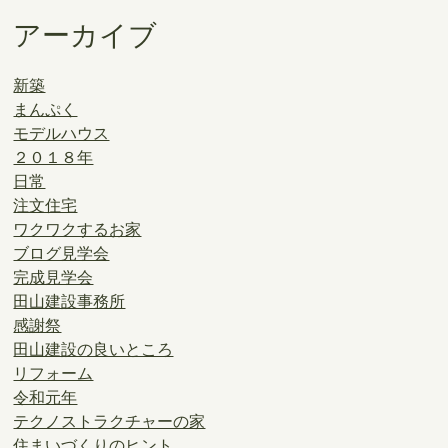
アーカイブ
新築
まんぷく
モデルハウス
２０１８年
日常
注文住宅
ワクワクするお家
ブログ見学会
完成見学会
田山建設事務所
感謝祭
田山建設の良いところ
リフォーム
令和元年
テクノストラクチャーの家
住まいづくりのヒント