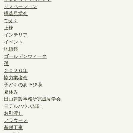
リノベーション
構造見学会
でえく
上棟
インテリア
イベント
地鎮祭
ゴールデンウィーク
孫
２０２６年
協力業者会
子どものあそび場
夏休み
田山建設事務所完成見学会
モデルハウスME+
お引渡し
アラウーノ
基礎工事