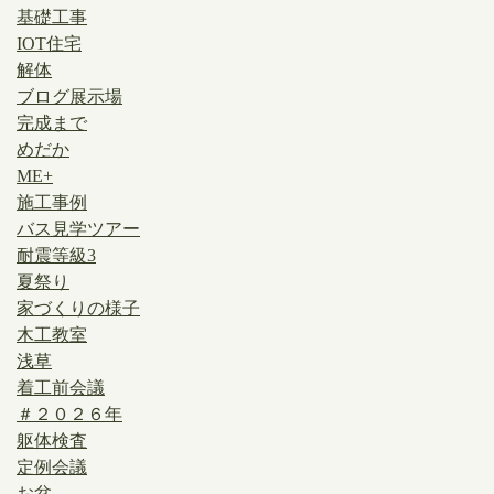
基礎工事
IOT住宅
解体
ブログ展示場
完成まで
めだか
ME+
施工事例
バス見学ツアー
耐震等級3
夏祭り
家づくりの様子
木工教室
浅草
着工前会議
＃２０２６年
躯体検査
定例会議
お盆