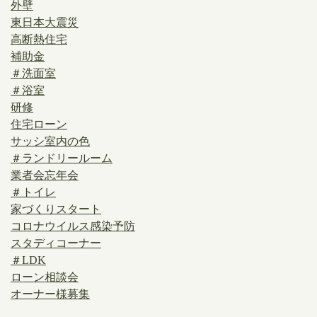
外壁
東日本大震災
高断熱住宅
補助金
＃洗面室
＃浴室
研修
住宅ローン
サッシ室内の色
＃ランドリールーム
業者会忘年会
＃トイレ
家づくりスタート
コロナウイルス感染予防
スタディコーナー
＃LDK
ローン相談会
オーナー様募集