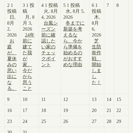
2
1
3
1 投
4
1 投稿
5
1 投稿
6
1
7
8
投稿
稿
火, 8月
水, 8月 5,
投稿
日,
月, 8
4, 2026
2026
木,
8月
月 3,
台風シ
冬までに
8月
2,
2026
ーズン
新築を考
6,
2026
24年
前に確
えるな
2026
お
前に
認した
ら、今か
芝
庭
建て
い家の
ら準備を
生防
が、
た我
チェッ
始めるの
衛作
夏休
が
クポイ
がおすす
戦、
みの
家。
ント
めな理由
開始
思い
今だ
しま
出に
から
し
な
思う
た！
る。
こと
9
10
11
12
13
14
15
16
17
18
19
20
21
22
23
24
25
26
27
28
29
30
31