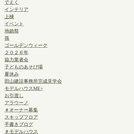
でえく
インテリア
上棟
イベント
地鎮祭
孫
ゴールデンウィーク
２０２６年
協力業者会
子どものあそび場
夏休み
田山建設事務所完成見学会
モデルハウスME+
お引渡し
アラウーノ
＃オーナー募集
スキップフロア
手書きブログ
＃モデルハウス