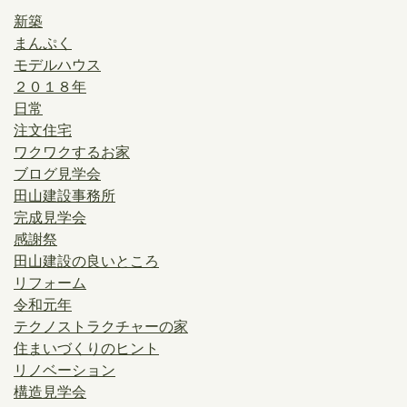
新築
まんぷく
モデルハウス
２０１８年
日常
注文住宅
ワクワクするお家
ブログ見学会
田山建設事務所
完成見学会
感謝祭
田山建設の良いところ
リフォーム
令和元年
テクノストラクチャーの家
住まいづくりのヒント
リノベーション
構造見学会