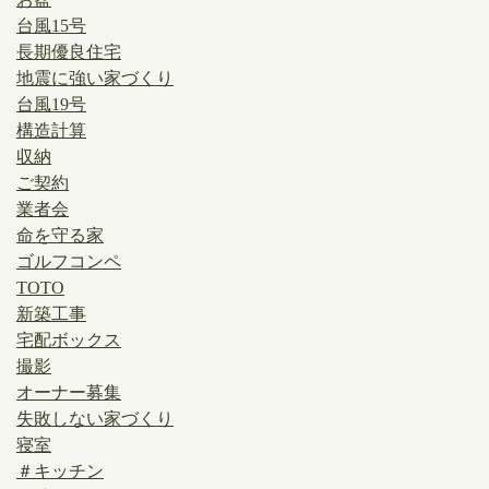
台風15号
長期優良住宅
地震に強い家づくり
台風19号
構造計算
収納
ご契約
業者会
命を守る家
ゴルフコンペ
TOTO
新築工事
宅配ボックス
撮影
オーナー募集
失敗しない家づくり
寝室
＃キッチン