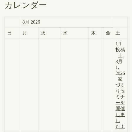
カレンダー
8月 2026
日
月
火
水
木
金
土
1
1
投稿
土,
8月
1,
2026
家
づく
りセ
ミナ
ーを
開催
しま
し
た！