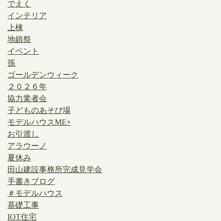
でえく
インテリア
上棟
地鎮祭
イベント
孫
ゴールデンウィーク
２０２６年
協力業者会
子どものあそび場
モデルハウスME+
お引渡し
アラウーノ
夏休み
田山建設事務所完成見学会
手書きブログ
＃モデルハウス
基礎工事
IOT住宅