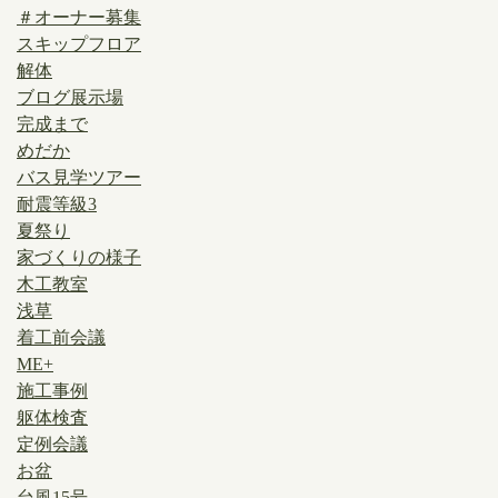
＃オーナー募集
スキップフロア
解体
ブログ展示場
完成まで
めだか
バス見学ツアー
耐震等級3
夏祭り
家づくりの様子
木工教室
浅草
着工前会議
ME+
施工事例
躯体検査
定例会議
お盆
台風15号