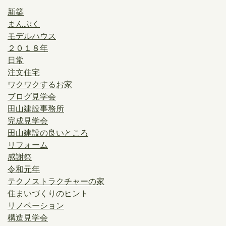
新築
まんぷく
モデルハウス
２０１８年
日常
注文住宅
ワクワクするお家
ブログ見学会
田山建設事務所
完成見学会
田山建設の良いところ
リフォーム
感謝祭
令和元年
テクノストラクチャーの家
住まいづくりのヒント
リノベーション
構造見学会