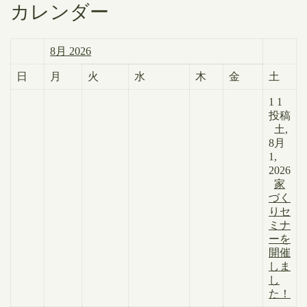
カレンダー
8月 2026
日
月
火
水
木
金
土
1
1
投稿
土,
8月
1,
2026
家
づく
りセ
ミナ
ーを
開催
しま
し
た！