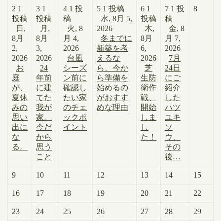
2
1
3
1
4
1 投
5
1 投稿
6
1
7
1 投
8
投稿
投稿
稿
水, 8月 5,
投稿
稿
日,
月,
火, 8
2026
木,
金, 8
8月
8月
月 4,
冬までに
8月
月 7,
2,
3,
2026
新築を考
6,
2026
2026
2026
台風
えるな
2026
7月
お
24
シーズ
ら、今か
芝
24日
庭
年前
ン前に
ら準備を
生防
にご
が、
に建
確認し
始めるの
衛作
紹介
夏休
てた
たい家
がおすす
戦、
した
みの
我が
のチェ
めな理由
開始
ハツ
思い
家。
ックポ
しま
ユキ
出に
今だ
イント
し
ソ
な
から
た！
ウ、
る。
思う
その
こと
後…
9
10
11
12
13
14
15
16
17
18
19
20
21
22
23
24
25
26
27
28
29