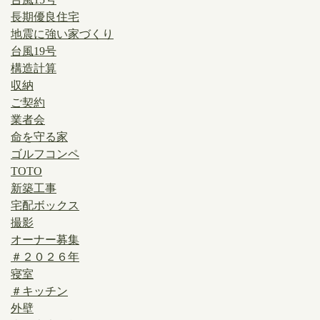
長期優良住宅
地震に強い家づくり
台風19号
構造計算
収納
ご契約
業者会
命を守る家
ゴルフコンペ
TOTO
新築工事
宅配ボックス
撮影
オーナー募集
＃２０２６年
寝室
＃キッチン
外壁