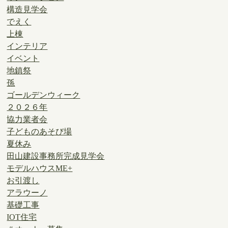
構造見学会
でえく
上棟
インテリア
イベント
地鎮祭
孫
ゴールデンウィーク
２０２６年
協力業者会
子どものあそび場
夏休み
田山建設事務所完成見学会
モデルハウスME+
お引渡し
アラウーノ
基礎工事
IOT住宅