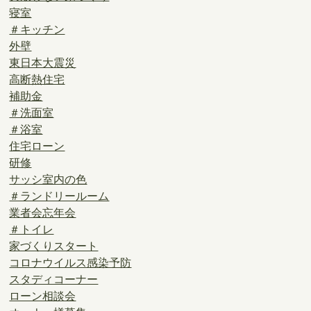
寝室
＃キッチン
外壁
東日本大震災
高断熱住宅
補助金
＃洗面室
＃浴室
住宅ローン
研修
サッシ室内の色
＃ランドリールーム
業者会忘年会
＃トイレ
家づくりスタート
コロナウイルス感染予防
スタディコーナー
ローン相談会