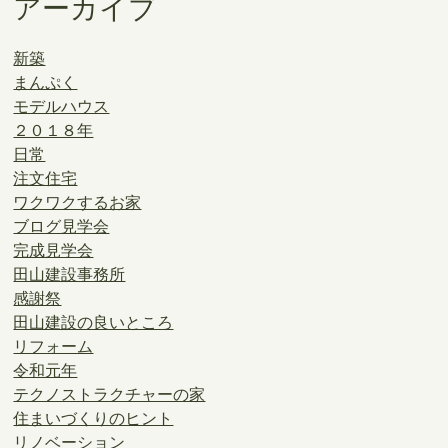
アーカイブ
新築
まんぷく
モデルハウス
２０１８年
日常
注文住宅
ワクワクするお家
ブログ見学会
完成見学会
田山建設事務所
感謝祭
田山建設の良いところ
リフォーム
令和元年
テクノストラクチャーの家
住まいづくりのヒント
リノベーション