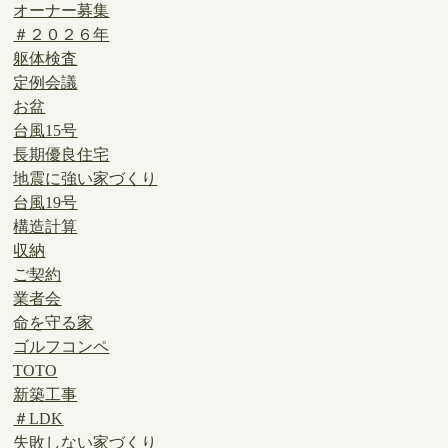
オーナー募集
＃２０２６年
躯体検査
定例会議
お盆
台風15号
長期優良住宅
地震に強い家づくり
台風19号
構造計算
収納
ご契約
業者会
命を守る家
ゴルフコンペ
TOTO
新築工事
＃LDK
失敗しない家づくり