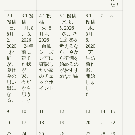
た！
2
1
3
1 投
4
1 投
5
1 投稿
6
1
7
8
投稿
稿
稿
水, 8月
投稿
日,
月, 8
火, 8
5, 2026
木,
8月
月 3,
月 4,
冬まで
8月
2,
2026
2026
に新築を
6,
2026
24年
台風
考えるな
2026
お
前に
シーズ
ら、今か
芝
庭
建て
ン前に
ら準備を
生防
が、
た我
確認し
始めるの
衛作
夏休
が
たい家
がおすす
戦、
みの
家。
のチェ
めな理由
開始
思い
今だ
ックポ
しま
出に
から
イント
し
な
思う
た！
る。
こと
9
10
11
12
13
14
15
16
17
18
19
20
21
22
23
24
25
26
27
28
29