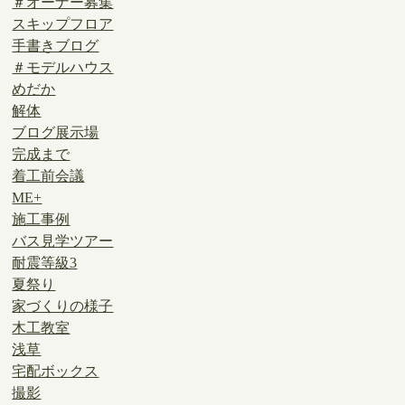
＃オーナー募集
スキップフロア
手書きブログ
＃モデルハウス
めだか
解体
ブログ展示場
完成まで
着工前会議
ME+
施工事例
バス見学ツアー
耐震等級3
夏祭り
家づくりの様子
木工教室
浅草
宅配ボックス
撮影