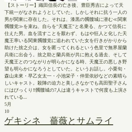
【ストーリー】織田信長の亡き後、豊臣秀吉によって天
下統一がなされようとしていた。しかしそれに抗う一人の
男が関東に存在した。それは、漆黒の髑髏城に潜む≪関東
髑髏党≫を束ね、自らを"天魔王"と名乗る、かつて信長に
仕えた男。血を流すことを厭わず、もはや狂人と化した天
魔王率いる関東髑髏党に追われていた女を行きがかりから
助けた捨之介は、女を匿ってくれるという色里で無界屋蘭
兵衛に出会う。捨之助と蘭兵衛が共に抱える過去、そして
天魔王とのつながりが明らかになる時、天魔王の悪しき野
望も明らかになろうとしていた。というお話し。小栗旬・
森山未來・早乙女太一・小池栄子・仲里依紗などの素晴ら
しいキャスト。殺陣の迫力と美しさなかでも高田聖子さん
にはびっくり‼️髑髏城の7人は違うキャストで何度も上演さ
れている...
5月
10
ゲキ️シネ 薔薇とサムライ