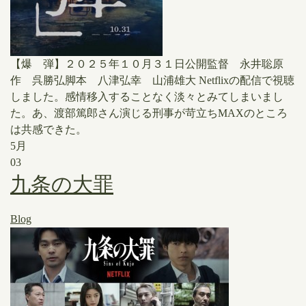
【爆 弾】２０２５年１０月３１日公開監督 永井聡原
作 呉勝弘脚本 八津弘幸 山浦雄大 Netflixの配信で視聴
しました。感情移入することなく淡々とみてしまいまし
た。あ、渡部篤郎さん演じる刑事が苛立ちMAXのところ
は共感できた。
5月
03
九条の大罪
Blog