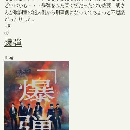
どいのかも・・・爆弾をみた直ぐ後だったので佐藤二朗さ
んが取調室の犯人側から刑事側になっててちょっと不思議
だったりした。
5月
07
爆弾
Blog