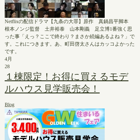
Netflixの配信ドラマ【九条の大罪】原作 真鍋昌平脚本
根本ノンジ監督 土井裕泰 山本剛義 足立博1番強く思
った事「えっ？ここで終わり？まさか続編あるよね？」で
す。これにつきます。あ、町田啓太さんはカッコよかった
です。
4月
28
１棟限定！お得に買えるモデ
ルハウス見学販売会！
Blog