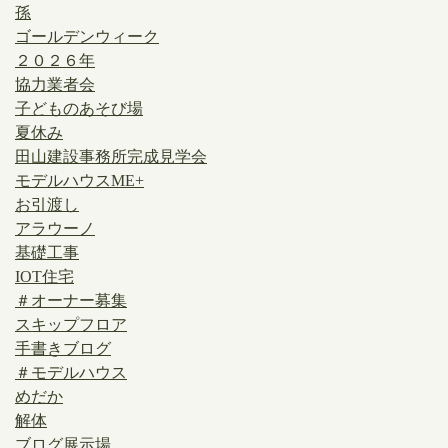
孫
ゴールデンウィーク
２０２６年
協力業者会
子どものあそび場
夏休み
田山建設事務所完成見学会
モデルハウスME+
お引渡し
アラウーノ
基礎工事
IOT住宅
＃オーナー募集
スキップフロア
手書きブログ
＃モデルハウス
めだか
解体
ブログ展示場