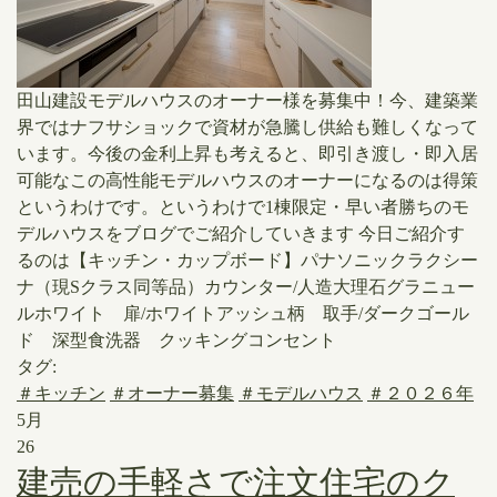
田山建設モデルハウスのオーナー様を募集中！今、建築業
界ではナフサショックで資材が急騰し供給も難しくなって
います。今後の金利上昇も考えると、即引き渡し・即入居
可能なこの高性能モデルハウスのオーナーになるのは得策
というわけです。というわけで1棟限定・早い者勝ちのモ
デルハウスをブログでご紹介していきます 今日ご紹介す
るのは【キッチン・カップボード】パナソニックラクシー
ナ（現Sクラス同等品）カウンター/人造大理石グラニュー
ルホワイト 扉/ホワイトアッシュ柄 取手/ダークゴール
ド 深型食洗器 クッキングコンセント
タグ:
＃キッチン
＃オーナー募集
＃モデルハウス
＃２０２６年
5月
26
建売の手軽さで注文住宅のク