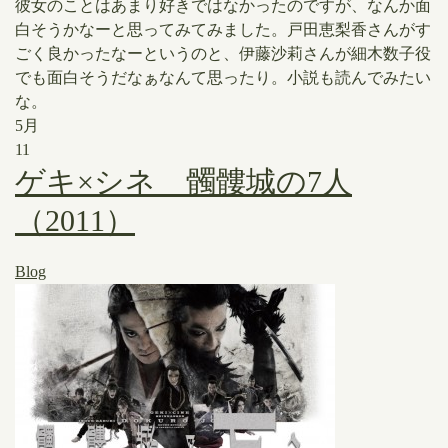
彼女のことはあまり好きではなかったのですが、なんか面
白そうかなーと思ってみてみました。戸田恵梨香さんがす
ごく良かったなーというのと、伊藤沙莉さんが細木数子役
でも面白そうだなぁなんて思ったり。小説も読んでみたい
な。
5月
11
ゲキ×シネ 髑髏城の7人
（2011）
Blog