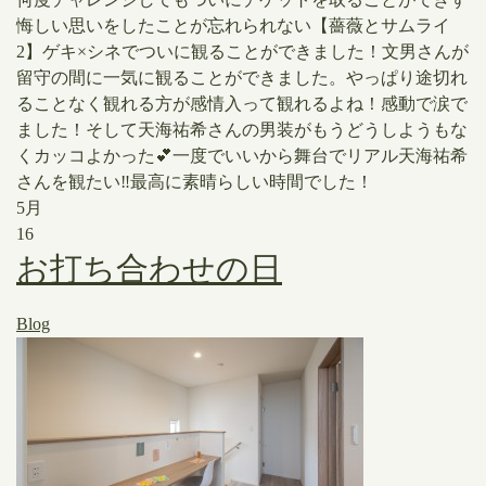
悔しい思いをしたことが忘れられない【薔薇とサムライ
2】ゲキ×シネでついに観ることができました！文男さんが
留守の間に一気に観ることができました。やっぱり途切れ
ることなく観れる方が感情入って観れるよね！感動で涙で
ました！そして天海祐希さんの男装がもうどうしようもな
くカッコよかった💕一度でいいから舞台でリアル天海祐希
さんを観たい‼️最高に素晴らしい時間でした！
5月
16
お打ち合わせの日
Blog