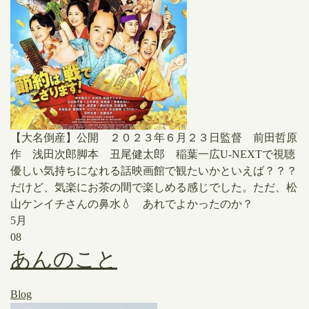
【大名倒産】公開 ２０２３年６月２３日監督 前田哲原
作 浅田次郎脚本 丑尾健太郎 稲葉一広U-NEXTで視聴
優しい気持ちになれる話映画館で観たいかといえば？？？
だけど、気楽にお茶の間で楽しめる感じでした。ただ、松
山ケンイチさんの鼻水💧 あれでよかったのか？
5月
08
あんのこと
Blog