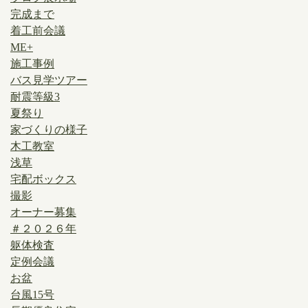
完成まで
着工前会議
ME+
施工事例
バス見学ツアー
耐震等級3
夏祭り
家づくりの様子
木工教室
浅草
宅配ボックス
撮影
オーナー募集
＃２０２６年
躯体検査
定例会議
お盆
台風15号