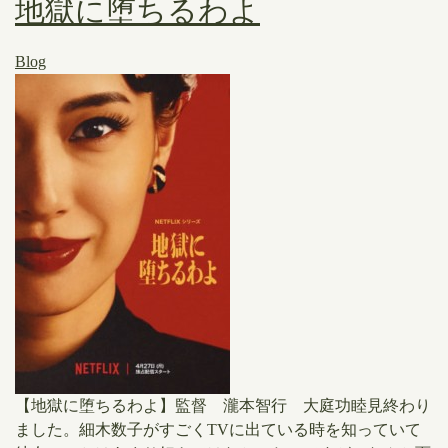
地獄に堕ちるわよ
Blog
【地獄に堕ちるわよ】監督 瀧本智行 大庭功睦見終わり
ました。細木数子がすごくTVに出ている時を知っていて