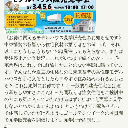
《お得に買えるモデルハウス見学販売会のお知らせです》
中東情勢の影響から住宅資材の驚くほどの値上げ。 それ
以上にどうしようもないのは発注しても入らない、または
受注停止という状況。これがいつまで続くのか・・・ 住
宅業界はこれまでに経験したことのない事態に陥っていま
す。そんななか過去の価格なのに未来基準の高性能モデル
ハウスが手に入るとしたら？今すぐ住み始められるとした
ら？ これは絶対にお得です！！ 一般的な建売住宅とは違
う暮らしやすさにこだわった間取りは注文住宅をご検討中
の方にも気に入っていただけるはず♪ とはいえ実際に見学
しないとわかりませんよね！ というわけでご家族そろっ
て体感していただけるようにゴールデンウイークの４日間
で見学販売会を開催します。見学は予約制な...
4月