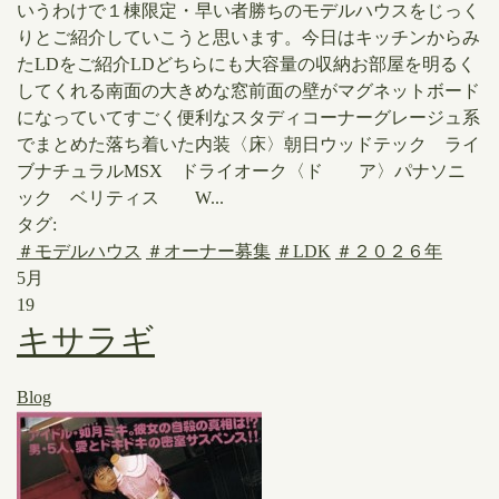
いうわけで１棟限定・早い者勝ちのモデルハウスをじっく
りとご紹介していこうと思います。今日はキッチンからみ
たLDをご紹介LDどちらにも大容量の収納お部屋を明るく
してくれる南面の大きめな窓前面の壁がマグネットボード
になっていてすごく便利なスタディコーナーグレージュ系
でまとめた落ち着いた内装〈床〉朝日ウッドテック ライ
ブナチュラルMSX ドライオーク〈ド ア〉パナソニ
ック ベリティス W...
タグ:
＃モデルハウス
＃オーナー募集
＃LDK
＃２０２６年
5月
19
キサラギ
Blog