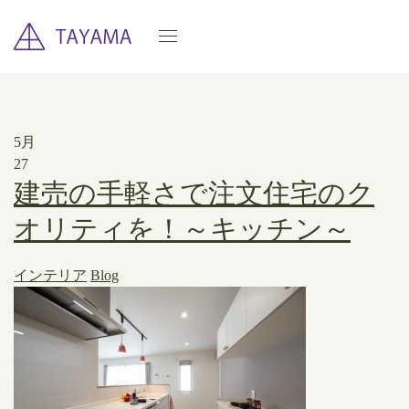
5月
27
建売の手軽さで注文住宅のク
オリティを！～キッチン～
インテリア
Blog