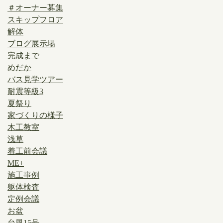
＃オーナー募集
スキップフロア
解体
ブログ展示場
完成まで
めだか
バス見学ツアー
耐震等級3
夏祭り
家づくりの様子
木工教室
浅草
着工前会議
ME+
施工事例
躯体検査
定例会議
お盆
台風15号