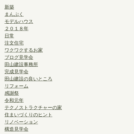
新築
まんぷく
モデルハウス
２０１８年
日常
注文住宅
ワクワクするお家
ブログ見学会
田山建設事務所
完成見学会
田山建設の良いところ
リフォーム
感謝祭
令和元年
テクノストラクチャーの家
住まいづくりのヒント
リノベーション
構造見学会