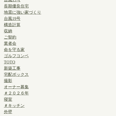
長期優良住宅
地震に強い家づくり
台風19号
構造計算
収納
ご契約
業者会
命を守る家
ゴルフコンペ
TOTO
新築工事
宅配ボックス
撮影
オーナー募集
＃２０２６年
寝室
＃キッチン
外壁