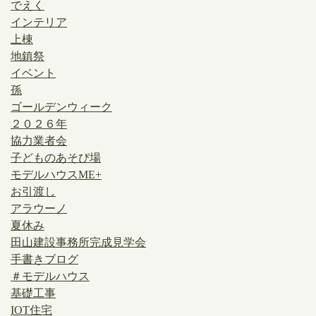
でえく
インテリア
上棟
地鎮祭
イベント
孫
ゴールデンウィーク
２０２６年
協力業者会
子どものあそび場
モデルハウスME+
お引渡し
アラウーノ
夏休み
田山建設事務所完成見学会
手書きブログ
＃モデルハウス
基礎工事
IOT住宅