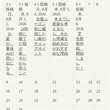
2
1
3
1 投
4
1 投稿
5
1 投稿
6
1
7
8
投稿
稿
火, 8月
水, 8月 5,
投稿
日,
月, 8
4, 2026
2026
木,
8月
月 3,
台風シ
冬までに
8月
2,
2026
ーズン
新築を考
6,
2026
24年
前に確
えるな
2026
お
前に
認した
ら、今か
芝
庭
建て
い家の
ら準備を
生防
が、
た我
チェッ
始めるの
衛作
夏休
が
クポイ
がおすす
戦、
みの
家。
ント
めな理由
開始
思い
今だ
しま
出に
から
し
な
思う
た！
る。
こと
9
10
11
12
13
14
15
16
17
18
19
20
21
22
23
24
25
26
27
28
29
30
31