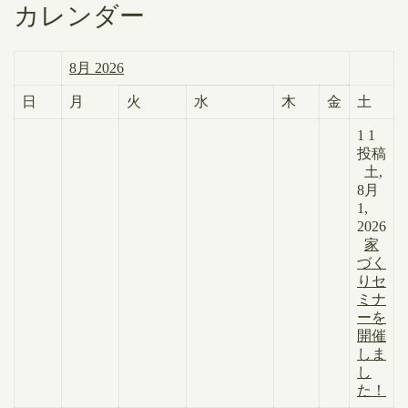
カレンダー
8月 2026
日
月
火
水
木
金
土
1
1
投稿
土,
8月
1,
2026
家
づく
りセ
ミナ
ーを
開催
しま
し
た！