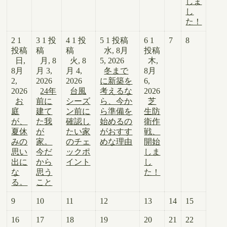
しま
し
た！
2
1
3
1 投
4
1 投
5
1 投稿
6
1
7
8
投稿
稿
稿
水, 8月
投稿
日,
月, 8
火, 8
5, 2026
木,
8月
月 3,
月 4,
冬まで
8月
2,
2026
2026
に新築を
6,
2026
24年
台風
考えるな
2026
お
前に
シーズ
ら、今か
芝
庭
建て
ン前に
ら準備を
生防
が、
た我
確認し
始めるの
衛作
夏休
が
たい家
がおすす
戦、
みの
家。
のチェ
めな理由
開始
思い
今だ
ックポ
しま
出に
から
イント
し
な
思う
た！
る。
こと
9
10
11
12
13
14
15
16
17
18
19
20
21
22