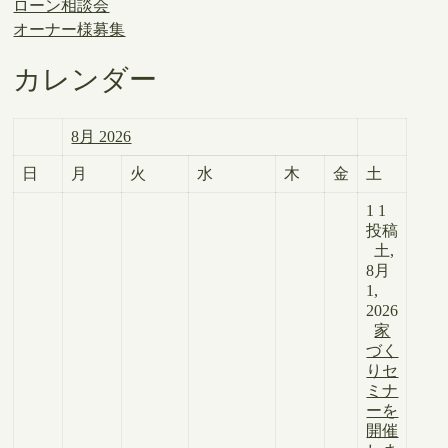
ローン相談会
オーナー様募集
カレンダー
8月 2026
日
月
火
水
木
金
土
1
1
投稿
土,
8月
1,
2026
家
づく
りセ
ミナ
ーを
開催