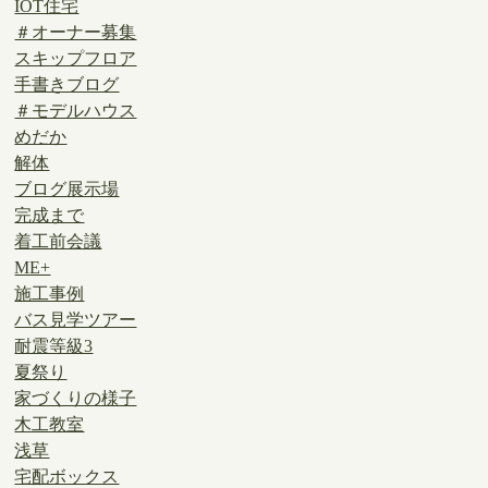
IOT住宅
＃オーナー募集
スキップフロア
手書きブログ
＃モデルハウス
めだか
解体
ブログ展示場
完成まで
着工前会議
ME+
施工事例
バス見学ツアー
耐震等級3
夏祭り
家づくりの様子
木工教室
浅草
宅配ボックス