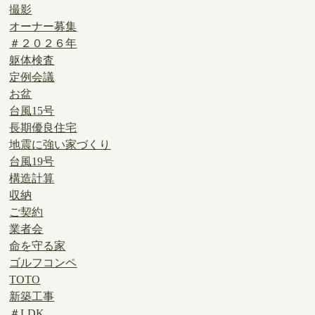
撮影
オーナー募集
＃２０２６年
躯体検査
定例会議
お盆
台風15号
長期優良住宅
地震に強い家づくり
台風19号
構造計算
収納
ご契約
業者会
命を守る家
ゴルフコンペ
TOTO
新築工事
＃LDK