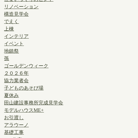
リノベーション
構造見学会
でえく
上棟
インテリア
イベント
地鎮祭
孫
ゴールデンウィーク
２０２６年
協力業者会
子どものあそび場
夏休み
田山建設事務所完成見学会
モデルハウスME+
お引渡し
アラウーノ
基礎工事