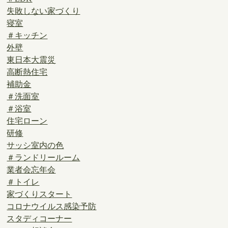
失敗しない家づくり
寝室
＃キッチン
外壁
東日本大震災
高断熱住宅
補助金
＃洗面室
＃浴室
住宅ローン
研修
サッシ室内の色
＃ランドリールーム
業者会忘年会
＃トイレ
家づくりスタート
コロナウイルス感染予防
スタディコーナー