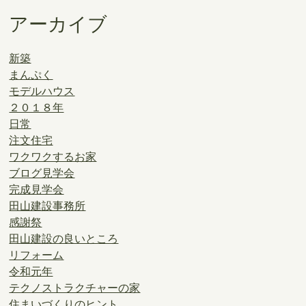
アーカイブ
新築
まんぷく
モデルハウス
２０１８年
日常
注文住宅
ワクワクするお家
ブログ見学会
完成見学会
田山建設事務所
感謝祭
田山建設の良いところ
リフォーム
令和元年
テクノストラクチャーの家
住まいづくりのヒント