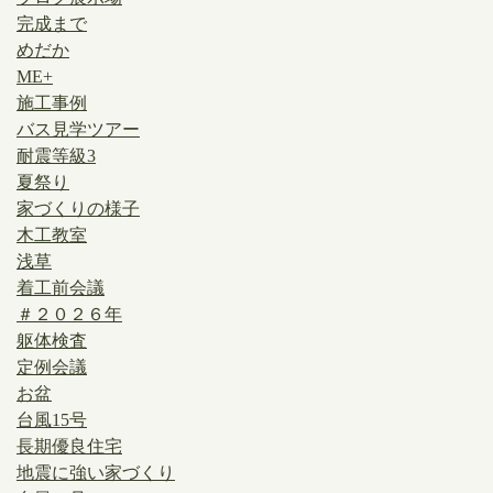
完成まで
めだか
ME+
施工事例
バス見学ツアー
耐震等級3
夏祭り
家づくりの様子
木工教室
浅草
着工前会議
＃２０２６年
躯体検査
定例会議
お盆
台風15号
長期優良住宅
地震に強い家づくり