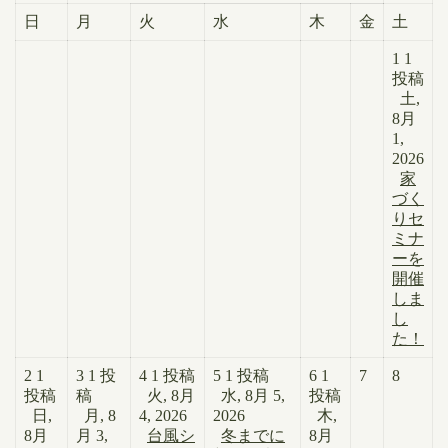
日
月
火
水
木
金
土
1
1
投稿
土,
8月
1,
2026
家
づく
りセ
ミナ
ーを
開催
しま
し
た！
2
1
3
1 投
4
1 投稿
5
1 投稿
6
1
7
8
投稿
稿
火, 8月
水, 8月 5,
投稿
日,
月, 8
4, 2026
2026
木,
8月
月 3,
台風シ
冬までに
8月