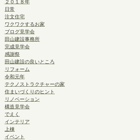
２０１８年
日常
注文住宅
ワクワクするお家
ブログ見学会
田山建設事務所
完成見学会
感謝祭
田山建設の良いところ
リフォーム
令和元年
テクノストラクチャーの家
住まいづくりのヒント
リノベーション
構造見学会
でえく
インテリア
上棟
イベント