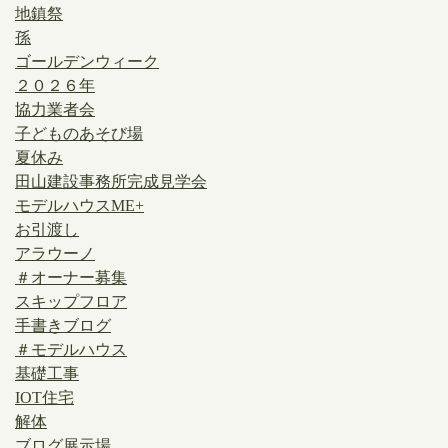
地鎮祭
孫
ゴールデンウィーク
２０２６年
協力業者会
子どものあそび場
夏休み
田山建設事務所完成見学会
モデルハウスME+
お引渡し
アラウーノ
＃オーナー募集
スキップフロア
手書きブログ
＃モデルハウス
基礎工事
IOT住宅
解体
ブログ展示場