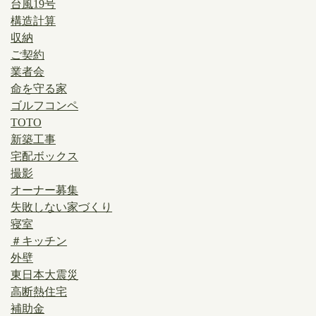
台風19号
構造計算
収納
ご契約
業者会
命を守る家
ゴルフコンペ
TOTO
新築工事
宅配ボックス
撮影
オーナー募集
失敗しない家づくり
寝室
＃キッチン
外壁
東日本大震災
高断熱住宅
補助金