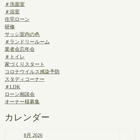
＃洗面室
＃浴室
住宅ローン
研修
サッシ室内の色
＃ランドリールーム
業者会忘年会
＃トイレ
家づくりスタート
コロナウイルス感染予防
スタディコーナー
＃LDK
ローン相談会
オーナー様募集
カレンダー
8月 2026