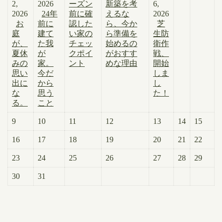
2,
2026
ーズン
新築を考
6,
2026
24年
前に確
えるな
2026
お
前に
認した
ら、今か
芝
庭
建て
い家の
ら準備を
生防
が、
た我
チェッ
始めるの
衛作
夏休
が
クポイ
がおすす
戦、
みの
家。
ント
めな理由
開始
思い
今だ
しま
出に
から
し
な
思う
た！
る。
こと
9
10
11
12
13
14
15
16
17
18
19
20
21
22
23
24
25
26
27
28
29
30
31