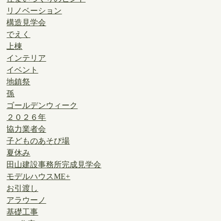
リノベーション
構造見学会
でえく
上棟
インテリア
イベント
地鎮祭
孫
ゴールデンウィーク
２０２６年
協力業者会
子どものあそび場
夏休み
田山建設事務所完成見学会
モデルハウスME+
お引渡し
アラウーノ
基礎工事