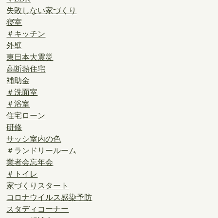
失敗しない家づくり
寝室
＃キッチン
外壁
東日本大震災
高断熱住宅
補助金
＃洗面室
＃浴室
住宅ローン
研修
サッシ室内の色
＃ランドリールーム
業者会忘年会
＃トイレ
家づくりスタート
コロナウイルス感染予防
スタディコーナー