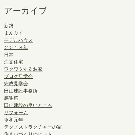
アーカイブ
新築
まんぷく
モデルハウス
２０１８年
日常
注文住宅
ワクワクするお家
ブログ見学会
完成見学会
田山建設事務所
感謝祭
田山建設の良いところ
リフォーム
令和元年
テクノストラクチャーの家
住まいづくりのヒント