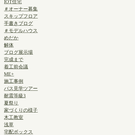
IOT住宅
＃オーナー募集
スキップフロア
手書きブログ
＃モデルハウス
めだか
解体
ブログ展示場
完成まで
着工前会議
ME+
施工事例
バス見学ツアー
耐震等級3
夏祭り
家づくりの様子
木工教室
浅草
宅配ボックス