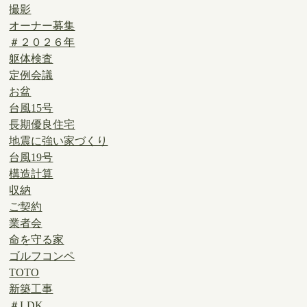
撮影
オーナー募集
＃２０２６年
躯体検査
定例会議
お盆
台風15号
長期優良住宅
地震に強い家づくり
台風19号
構造計算
収納
ご契約
業者会
命を守る家
ゴルフコンペ
TOTO
新築工事
＃LDK